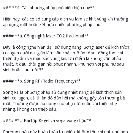
### **4. Các phương pháp phổ biến hiện nay**
Hiện nay, các cơ sở cung cấp dịch vụ làm se khít vùng kín thường
áp dụng một hoặc kết hợp nhiều phương pháp sau:
#### **a. Công nghệ laser CO2 fractional**
Đây là công nghệ hiện đại, sử dụng năng lượng laser để kích thích
collagen dưới da, giúp làm săn chắc mô âm đạo, đồng thời cải
thiện độ ẩm và màu sắc vùng kín. Ưu điểm là không cần phẫu
thuật, ít đau, thời gian hồi phục nhanh. Phù hợp với phụ nữ sau
sinh hoặc sau tuổi 35.
#### **b. Sóng RF (Radio Frequency)**
Sóng RF là phương pháp sử dụng nhiệt năng để kích thích sản
sinh collagen, cải thiện độ đàn hồi mà không gây tổn thương bề
mặt. Thường được áp dụng cho phụ nữ muốn cải thiện nhẹ
nhàng, không can thiệp sâu.
#### **c. Bài tập Kegel và yoga vùng chậu**
Phương pháp này hoàn toàn tự nhiên, không tốn chi phí, phù hợp