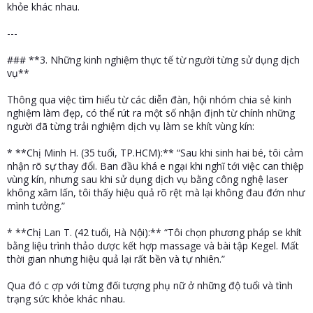
khỏe khác nhau.
---
### **3. Những kinh nghiệm thực tế từ người từng sử dụng dịch
vụ**
Thông qua việc tìm hiểu từ các diễn đàn, hội nhóm chia sẻ kinh
nghiệm làm đẹp, có thể rút ra một số nhận định từ chính những
người đã từng trải nghiệm dịch vụ làm se khít vùng kín:
* **Chị Minh H. (35 tuổi, TP.HCM):** “Sau khi sinh hai bé, tôi cảm
nhận rõ sự thay đổi. Ban đầu khá e ngại khi nghĩ tới việc can thiệp
vùng kín, nhưng sau khi sử dụng dịch vụ bằng công nghệ laser
không xâm lấn, tôi thấy hiệu quả rõ rệt mà lại không đau đớn như
mình tưởng.”
* **Chị Lan T. (42 tuổi, Hà Nội):** “Tôi chọn phương pháp se khít
bằng liệu trình thảo dược kết hợp massage và bài tập Kegel. Mất
thời gian nhưng hiệu quả lại rất bền và tự nhiên.”
Qua đó c ợp với từng đối tượng phụ nữ ở những độ tuổi và tình
trạng sức khỏe khác nhau.