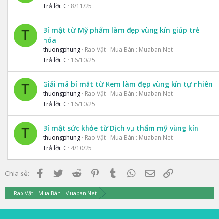
Trả lời
0
8/11/25
Bí mật từ Mỹ phẩm làm đẹp vùng kín giúp trẻ
T
hóa
thuongphung
Rao Vặt - Mua Bán : Muaban.Net
Trả lời
0
16/10/25
Giải mã bí mật từ Kem làm đẹp vùng kín tự nhiên
T
thuongphung
Rao Vặt - Mua Bán : Muaban.Net
Trả lời
0
16/10/25
Bí mật sức khỏe từ Dịch vụ thẩm mỹ vùng kín
T
thuongphung
Rao Vặt - Mua Bán : Muaban.Net
Trả lời
0
4/10/25
Facebook
Twitter
Reddit
Pinterest
Tumblr
WhatsApp
Email
Link
Chia sẻ:
Rao Vặt - Mua Bán : Muaban.Net