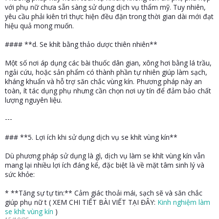
với phụ nữ chưa sẵn sàng sử dụng dịch vụ thẩm mỹ. Tuy nhiên,
yêu cầu phải kiên trì thực hiện đều đặn trong thời gian dài mới đạt
hiệu quả mong muốn.
#### **d. Se khít bằng thảo dược thiên nhiên**
Một số nơi áp dụng các bài thuốc dân gian, xông hơi bằng lá trầu,
ngải cứu, hoặc sản phẩm có thành phần tự nhiên giúp làm sạch,
kháng khuẩn và hỗ trợ săn chắc vùng kín. Phương pháp này an
toàn, ít tác dụng phụ nhưng cần chọn nơi uy tín để đảm bảo chất
lượng nguyên liệu.
---
### **5. Lợi ích khi sử dụng dịch vụ se khít vùng kín**
Dù phương pháp sử dụng là gì, dịch vụ làm se khít vùng kín vẫn
mang lại nhiều lợi ích đáng kể, đặc biệt là về mặt tâm sinh lý và
sức khỏe:
* **Tăng sự tự tin:** Cảm giác thoải mái, sạch sẽ và săn chắc
giúp phụ nữ t ( XEM CHI TIẾT BÀI VIẾT TẠI ĐÂY:
Kinh nghiệm làm
se khít vùng kín
)