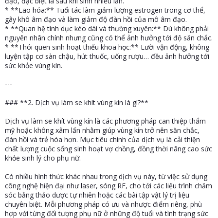
đạo, đặc biệt là sau khi sinh nhiều lần.
* **Lão hóa:** Tuổi tác làm giảm lượng estrogen trong cơ thể,
gây khô âm đạo và làm giảm độ đàn hồi của mô âm đạo.
* **Quan hệ tình dục kéo dài và thường xuyên:** Dù không phải
nguyên nhân chính nhưng cũng có thể ảnh hưởng tới độ săn chắc.
* **Thói quen sinh hoạt thiếu khoa học:** Lười vận động, không
luyện tập cơ sàn chậu, hút thuốc, uống rượu… đều ảnh hưởng tới
sức khỏe vùng kín.
---
### **2. Dịch vụ làm se khít vùng kín là gì?**
Dịch vụ làm se khít vùng kín là các phương pháp can thiệp thẩm
mỹ hoặc không xâm lấn nhằm giúp vùng kín trở nên săn chắc,
đàn hồi và trẻ hóa hơn. Mục tiêu chính của dịch vụ là cải thiện
chất lượng cuộc sống sinh hoạt vợ chồng, đồng thời nâng cao sức
khỏe sinh lý cho phụ nữ.
Có nhiều hình thức khác nhau trong dịch vụ này, từ việc sử dụng
công nghệ hiện đại như laser, sóng RF, cho tới các liệu trình chăm
sóc bằng thảo dược tự nhiên hoặc các bài tập vật lý trị liệu
chuyên biệt. Mỗi phương pháp có ưu và nhược điểm riêng, phù
hợp với từng đối tượng phụ nữ ở những độ tuổi và tình trạng sức