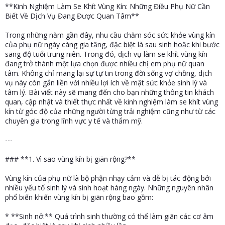
**Kinh Nghiệm Làm Se Khít Vùng Kín: Những Điều Phụ Nữ Cần
r
Biết Về Dịch Vụ Đang Được Quan Tâm**
Trong những năm gần đây, nhu cầu chăm sóc sức khỏe vùng kín
của phụ nữ ngày càng gia tăng, đặc biệt là sau sinh hoặc khi bước
sang độ tuổi trung niên. Trong đó, dịch vụ làm se khít vùng kín
đang trở thành một lựa chọn được nhiều chị em phụ nữ quan
tâm. Không chỉ mang lại sự tự tin trong đời sống vợ chồng, dịch
vụ này còn gắn liền với nhiều lợi ích về mặt sức khỏe sinh lý và
tâm lý. Bài viết này sẽ mang đến cho bạn những thông tin khách
quan, cập nhật và thiết thực nhất về kinh nghiệm làm se khít vùng
kín từ góc độ của những người từng trải nghiệm cũng như từ các
chuyên gia trong lĩnh vực y tế và thẩm mỹ.
---
### **1. Vì sao vùng kín bị giãn rộng?**
Vùng kín của phụ nữ là bộ phận nhạy cảm và dễ bị tác động bởi
nhiều yếu tố sinh lý và sinh hoạt hàng ngày. Những nguyên nhân
phổ biến khiến vùng kín bị giãn rộng bao gồm:
* **Sinh nở:** Quá trình sinh thường có thể làm giãn các cơ âm