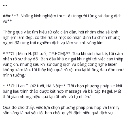
---
### **3. Những kinh nghiệm thực tế từ người từng sử dụng dịch
vụ**
Thông qua việc tìm hiểu từ các diễn đàn, hội nhóm chia sẻ kinh
nghiệm làm đẹp, có thể rút ra một số nhận định từ chính những
người đã từng trải nghiệm dịch vụ làm se khít vùng kín:
* **Chị Minh H. (35 tuổi, TP.HCM):** “Sau khi sinh hai bé, tôi cảm
nhận rõ sự thay đổi. Ban đầu khá e ngại khi nghĩ tới việc can thiệp
vùng kín, nhưng sau khi sử dụng dịch vụ bằng công nghệ laser
không xâm lấn, tôi thấy hiệu quả rõ rệt mà lại không đau đớn như
mình tưởng.”
* **Chị Lan T. (42 tuổi, Hà Nội):** “Tôi chọn phương pháp se khít
bằng liệu trình thảo dược kết hợp massage và bài tập Kegel. Mất
thời gian nhưng hiệu quả lại rất bền và tự nhiên.”
Qua đó cho thấy, việc lựa chọn phương pháp phù hợp và tâm lý
sẵn sàng là hai yếu tố then chốt quyết định hiệu quả dịch vụ.
---