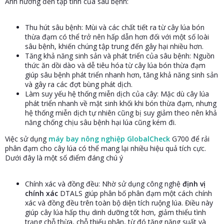
Ảnh hưởng đến tập tính của sâu bệnh:
Thu hút sâu bệnh: Mùi và các chất tiết ra từ cây lúa bón
thừa đạm có thể trở nên hấp dẫn hơn đối với một số loài
sâu bệnh, khiến chúng tập trung đến gây hại nhiều hơn.
Tăng khả năng sinh sản và phát triển của sâu bệnh: Nguồn
thức ăn dồi dào và dễ tiêu hóa từ cây lúa bón thừa đạm
giúp sâu bệnh phát triển nhanh hơn, tăng khả năng sinh sản
và gây ra các đợt bùng phát dịch.
Làm suy yếu hệ thống miễn dịch của cây: Mặc dù cây lúa
phát triển nhanh về mặt sinh khối khi bón thừa đạm, nhưng
hệ thống miễn dịch tự nhiên cũng bị suy giảm theo nên khả
năng chống chịu sâu bệnh hại lúa cũng kém đi.
Việc sử dụng
máy bay nông nghiệp GlobalCheck
G700 để rải
phân đạm cho cây lúa có thể mang lại nhiều hiệu quả tích cực.
Dưới đây là một số điểm đáng chú ý
Chính xác và đồng đều: Nhờ sử dụng công nghệ
định vị
chính xác
DTALS giúp phân bố phân đạm một cách chính
xác và đồng đều trên toàn bộ diện tích ruộng lúa. Điều này
giúp cây lúa hấp thụ dinh dưỡng tốt hơn, giảm thiểu tình
trạng chỗ thừa, chỗ thiếu phân, từ đó tăng năng suất và