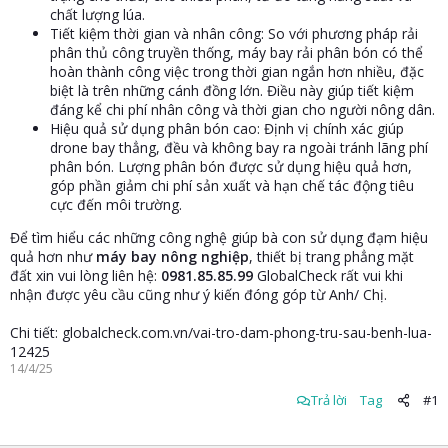
chất lượng lúa.
Tiết kiệm thời gian và nhân công: So với phương pháp rải
phân thủ công truyền thống, máy bay rải phân bón có thể
hoàn thành công việc trong thời gian ngắn hơn nhiều, đặc
biệt là trên những cánh đồng lớn. Điều này giúp tiết kiệm
đáng kể chi phí nhân công và thời gian cho người nông dân.
Hiệu quả sử dụng phân bón cao: Định vị chính xác giúp
drone bay thẳng, đều và không bay ra ngoài tránh lãng phí
phân bón. Lượng phân bón được sử dụng hiệu quả hơn,
góp phần giảm chi phí sản xuất và hạn chế tác động tiêu
cực đến môi trường.
Để tìm hiểu các những công nghệ giúp bà con sử dụng đạm hiệu
quả hơn như
máy bay nông nghiệp
, thiết bị trang phẳng mặt
đất xin vui lòng liên hệ:
0981.85.85.99
GlobalCheck rất vui khi
nhận được yêu cầu cũng như ý kiến đóng góp từ Anh/ Chị.
Chi tiết: globalcheck.com.vn/vai-tro-dam-phong-tru-sau-benh-lua-
12425
14/4/25
Trả lời
Tag
#1