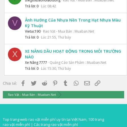
thegioibaoholaodong
Rao Vặt - Mua Bán : Muaban.Net
Trả lời
0
Lúc 08:42
Ảnh Hưởng Của Nhựa Nền Trong Hạt Nhựa Màu
V
Kỹ Thuật
Vietuc190
Rao Vặt - Mua Bán : Muaban.Net
Trả lời
0
Lúc 21:55, Thứ bảy
XE NÂNG DẦU HOẠT ĐỘNG TRONG MÔI TRƯỜNG
X
NÀO
Xe Nâng 7777
Quảng Cáo Sản Phẩm : Muaban.Net
Trả lời
0
Lúc 15:30, Thứ bảy
Facebook
Twitter
Reddit
Pinterest
Tumblr
WhatsApp
Email
Link
Chia sẻ:
Rao Vặt - Mua Bán : Muaban.Net
Top trang web rao vặt miễn phí uy tín tại Việt Nam, 100 trang
rao vặt miễn phí |
Các trang rao vặt miễn phí