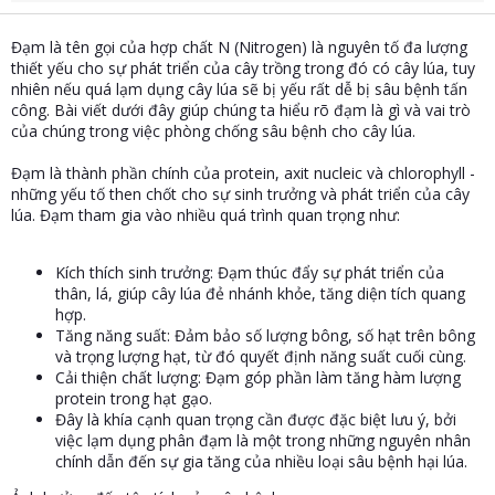
t
e
Đạm là tên gọi của hợp chất N (Nitrogen) là nguyên tố đa lượng
r
thiết yếu cho sự phát triển của cây trồng trong đó có cây lúa, tuy
nhiên nếu quá lạm dụng cây lúa sẽ bị yếu rất dễ bị sâu bệnh tấn
công. Bài viết dưới đây giúp chúng ta hiểu rõ đạm là gì và vai trò
của chúng trong việc phòng chống sâu bệnh cho cây lúa.
Đạm là thành phần chính của protein, axit nucleic và chlorophyll -
những yếu tố then chốt cho sự sinh trưởng và phát triển của cây
lúa. Đạm tham gia vào nhiều quá trình quan trọng như:
Kích thích sinh trưởng: Đạm thúc đẩy sự phát triển của
thân, lá, giúp cây lúa đẻ nhánh khỏe, tăng diện tích quang
hợp.
Tăng năng suất: Đảm bảo số lượng bông, số hạt trên bông
và trọng lượng hạt, từ đó quyết định năng suất cuối cùng.
Cải thiện chất lượng: Đạm góp phần làm tăng hàm lượng
protein trong hạt gạo.
Đây là khía cạnh quan trọng cần được đặc biệt lưu ý, bởi
việc lạm dụng phân đạm là một trong những nguyên nhân
chính dẫn đến sự gia tăng của nhiều loại sâu bệnh hại lúa.