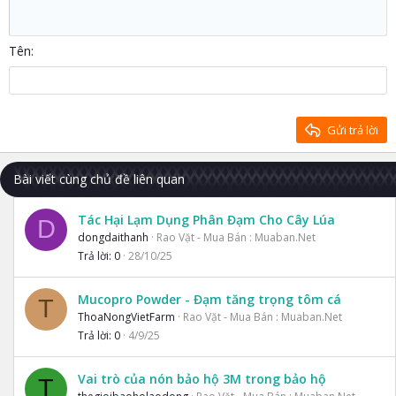
Heading 1
Tăng lề
12
Courier New
Căn phải
Heading 2
15
Georgia
Justify text
Tên
Heading 3
18
Tahoma
22
Times New Roman
26
Trebuchet MS
Gửi trả lời
Verdana
Bài viết cùng chủ đề liên quan
Tác Hại Lạm Dụng Phân Đạm Cho Cây Lúa
D
dongdaithanh
Rao Vặt - Mua Bán : Muaban.Net
Trả lời
0
28/10/25
Mucopro Powder - Đạm tăng trọng tôm cá
T
ThoaNongVietFarm
Rao Vặt - Mua Bán : Muaban.Net
Trả lời
0
4/9/25
Vai trò của nón bảo hộ 3M trong bảo hộ
T