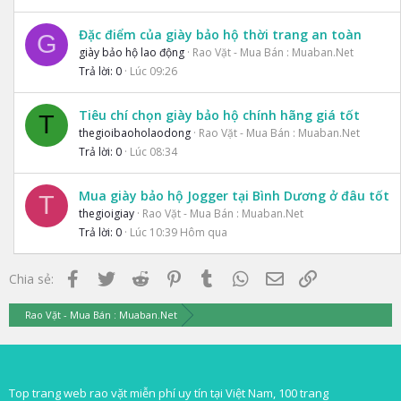
Đặc điểm của giày bảo hộ thời trang an toàn
G
giày bảo hộ lao động
Rao Vặt - Mua Bán : Muaban.Net
Trả lời
0
Lúc 09:26
Tiêu chí chọn giày bảo hộ chính hãng giá tốt
T
thegioibaoholaodong
Rao Vặt - Mua Bán : Muaban.Net
Trả lời
0
Lúc 08:34
Mua giày bảo hộ Jogger tại Bình Dương ở đâu tốt
T
thegioigiay
Rao Vặt - Mua Bán : Muaban.Net
Trả lời
0
Lúc 10:39 Hôm qua
Facebook
Twitter
Reddit
Pinterest
Tumblr
WhatsApp
Email
Link
Chia sẻ:
Rao Vặt - Mua Bán : Muaban.Net
Top trang web rao vặt miễn phí uy tín tại Việt Nam, 100 trang