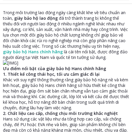
t
e
Trong môi trường lao động ngày càng khắt khe về tiêu chuẩn an
r
toàn,
giày bảo hộ lao động
đã trở thành trang bị không thể
thiếu đối với người lao động ở nhiều ngành nghề khác nhau như
xây dựng, cơ khí, sản xuất, vận hành nhà máy hay công trình. Việc
lựa chọn một đôi giày bảo hộ chất lượng không chỉ giúp bảo vệ
đôi chân khỏi các rủi ro nghề nghiệp mà còn góp phần nâng cao
hiệu suất công việc. Trong số các thương hiệu uy tín hiện nay,
giày bảo hộ Hans chính hãng
là cái tên nổi bật, được đông đảo
người dùng tại Việt Nam và quốc tế tin tưởng sử dụng.
Ưu điểm nổi bật của giày bảo hộ Hans chính hãng
1.
Thiết kế công thái học, tối ưu cảm giác đi lại
Khác với suy nghĩ thông thường rằng giày bảo hộ nặng nề và kém
linh hoạt, giày bảo hộ Hans chính hãng sở hữu thiết kế công thái
học hiện đại, giúp ôm sát bàn chân nhưng vẫn tạo cảm giác thoải
mái và thoáng khí. Các đường cắt, lớp lót và kết cấu đế được thiết
kế khoa học, hỗ trợ nâng đỡ bàn chân trong suốt quá trình di
chuyển, đứng lâu hay làm việc nặng.
2.
Chất liệu cao cấp, chống chịu môi trường khắc nghiệt
Hans sử dụng các vật liệu như da tổng hợp cao cấp, vải chống
cháy, đế PU hoặc EVA nhẹ và bền, giúp sản phẩm không chỉ bền
đẹp mà còn có khả năng kháng mài mòn, chịu nhiệt, chịu va đập.