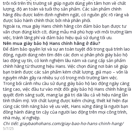
trôi nổi trên thị trường sẽ giúp người dùng yên tâm hơn về chất
lượng, độ an toàn và tuổi thọ sản phẩm. Các sản phẩm chính
hãng đều được kiểm định nghiêm ngặt, có nguồn gốc rõ ràng và
được bảo hành chính thức bởi nhà phân phối.
Ngoài ra, mua giày Hans chính hãng còn đảm bảo bạn được tư
vấn chọn đúng kích cỡ, đúng mẫu mã phù hợp với môi trường làm
việc, tránh lãng phí và đảm bảo hiệu quả sử dụng tối ưu.
Nên mua giày bảo hộ Hans chính hãng ở đâu?
Để đảm bảo quyền lợi và sự an toàn tuyệt đối trong quá trình lao
động, người dùng nên tìm đến các đơn vị phân phối giày bảo hộ
lao động uy tín, có kinh nghiệm lâu năm và cung cấp sản phẩm
chính hãng từ thương hiệu Hans. Việc chọn đúng nơi bán sẽ giúp
bạn tránh được các sản phẩm kém chất lượng, giả mạo – vốn là
nguyên nhân gây ra nhiều sự cố trong môi trường làm việc.
Trong bối cảnh nhu cầu sử dụng giày bảo hộ lao động ngày càng
tăng cao, việc đầu tư vào một đôi giày bảo hộ Hans chính hãng là
quyết định sáng suốt, mang lại giá trị dài lâu cả về hiệu năng lẫn
tính thẩm mỹ. Với chất lượng được kiểm chứng, thiết kế hiện đại
cùng các tính năng bảo vệ ưu việt, Hans xứng đáng là người bạn
đồng hành đáng tin cậy của người lao động trên mọi công trình,
nhà máy, xí nghiệp.
Chi tiết: giaybaohohans.com/giay-bao-ho-hans-chinh-hang/
5/7/25