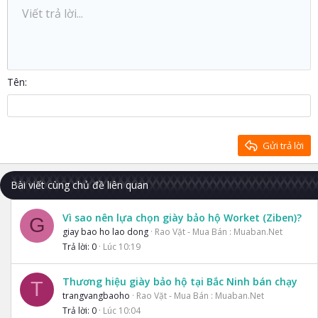
Danh sách không có thứ tự
Viết trả lời...
Căn trái
9
Normal
Lưu nháp
Arial
Kích thước
Căn lề
Trích dẫn
Redo
Media
Toggle BB code
Màu chữ
Paragraph format
Insert table
Xóa định dạng
Phông chữ
Insert horizontal line
Bản thảo
Gạch ngang
Spoiler
Gạch chân
Mã
Inline code
Inline spoiler
Thụt lề
10
Xóa bản thảo
Căn giữa
Heading 1
Book Antiqua
Tăng lề
12
Courier New
Căn phải
Heading 2
15
Georgia
Justify text
Tên
Heading 3
18
Tahoma
22
Times New Roman
26
Trebuchet MS
Gửi trả lời
Verdana
Bài viết cùng chủ đề liên quan
Vì sao nên lựa chọn giày bảo hộ Worket (Ziben)?
G
giay bao ho lao dong
Rao Vặt - Mua Bán : Muaban.Net
Trả lời
0
Lúc 10:19
Thương hiệu giày bảo hộ tại Bắc Ninh bán chạy
T
trangvangbaoho
Rao Vặt - Mua Bán : Muaban.Net
Trả lời
0
Lúc 10:04