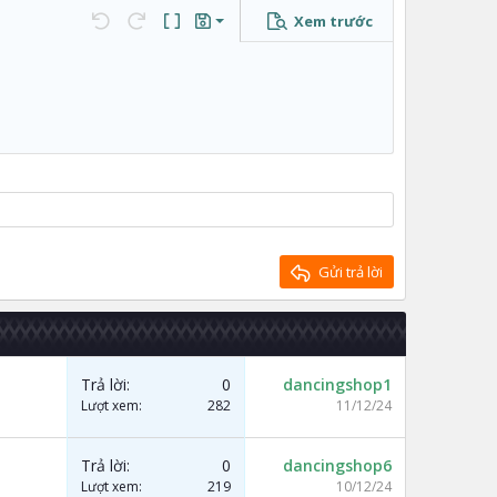
Xem trước
Lưu nháp
…
Undo
Redo
Toggle BB code
Bản thảo
Xóa bản thảo
Gửi trả lời
Trả lời
0
dancingshop1
Lượt xem
282
11/12/24
Trả lời
0
dancingshop6
Lượt xem
219
10/12/24