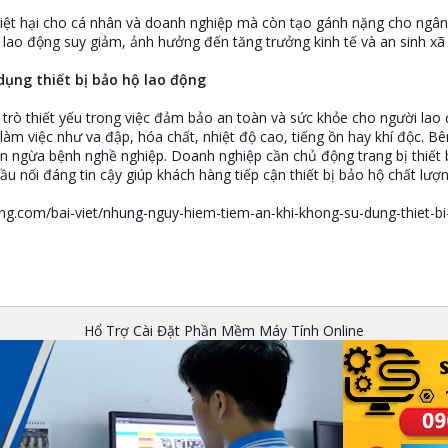
hiệt hại cho cá nhân và doanh nghiệp mà còn tạo gánh nặng cho ngân 
c lao động suy giảm, ảnh hưởng đến tăng trưởng kinh tế và an sinh xã 
dụng thiết bị bảo hộ lao động
 trò thiết yếu trong việc đảm bảo an toàn và sức khỏe cho người lao
i làm việc như va đập, hóa chất, nhiệt độ cao, tiếng ồn hay khí độc. 
ăn ngừa bệnh nghề nghiệp. Doanh nghiệp cần chủ động trang bị thiết 
 nối đáng tin cậy giúp khách hàng tiếp cận thiết bị bảo hộ chất lượn
.com/bai-viet/nhung-nguy-hiem-tiem-an-khi-khong-su-dung-thiet-b
Hổ Trợ Cài Đặt Phần Mềm Máy Tính Online