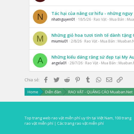
Tác hại của nâng cơ hifu - những nguy 
N
nhatnguyen01
18/5/26
Rao Vặt - Mua Bán : Mu
Những giỏ hoa tươi tinh tế dành tặng
M
miumiu01
2/8/26
Rao Vặt - Mua Bán : Muaban.
Những kiểu dáng răng sứ đẹp tại My Au
A
angela01
28/7/26
Rao Vặt - Mua Bán : Muaban.
Facebook
Twitter
Reddit
Pinterest
Tumblr
WhatsApp
Email
Link
Chia sẻ:
Home
Diễn đàn
RAO VẶT - QUẢNG CÁO Muaban.Net
Top trang web rao vặt miễn phí uy tín tại Việt Nam, 100 trang
rao vặt miễn phí |
Các trang rao vặt miễn phí