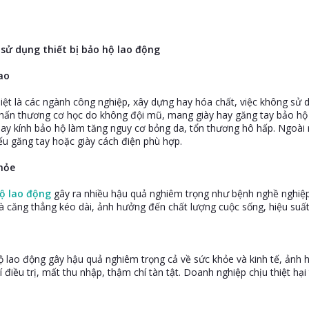
sử dụng thiết bị bảo hộ lao động
ao
iệt là các ngành công nghiệp, xây dựng hay hóa chất, việc không sử d
Chấn thương cơ học do không đội mũ, mang giày hay găng tay bảo hộ 
ay kính bảo hộ làm tăng nguy cơ bỏng da, tổn thương hô hấp. Ngoài r
ếu găng tay hoặc giày cách điện phù hợp.
khỏe
ộ lao động
gây ra nhiều hậu quả nghiêm trọng như bệnh nghề nghiệp
à căng thẳng kéo dài, ảnh hưởng đến chất lượng cuộc sống, hiệu suất
hộ lao động gây hậu quả nghiêm trọng cả về sức khỏe và kinh tế, ảnh 
 điều trị, mất thu nhập, thậm chí tàn tật. Doanh nghiệp chịu thiệt hại 