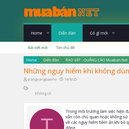
Home
Diễn đàn
Có gì mới
Bài viết mới
Tìm chủ đề
Home
Diễn đàn
RAO VẶT - QUẢNG CÁO Muaban.Net
Những nguy hiểm khi không dùng
T
N
trangvangbaoho
14/6/25
h
g
T
r
à
ừ
Không có
e
y
k
a
g
h
d
ử
ó
s
i
Trong môi trường làm việc hiện đ
a
t
vẫn còn chủ quan hoặc không sử 
T
a
về các nguy hiểm tiềm ẩn khi bỏ 
r
động.