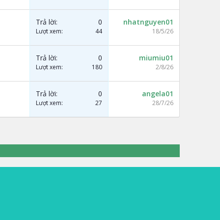
Trả lời
0
nhatnguyen01
Lượt xem
44
18/5/26
Trả lời
0
miumiu01
Lượt xem
180
2/8/26
Trả lời
0
angela01
Lượt xem
27
28/7/26