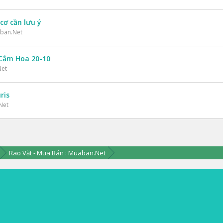
cơ cần lưu ý
aban.Net
 Cắm Hoa 20-10
Net
ris
Net
Rao Vặt - Mua Bán : Muaban.Net