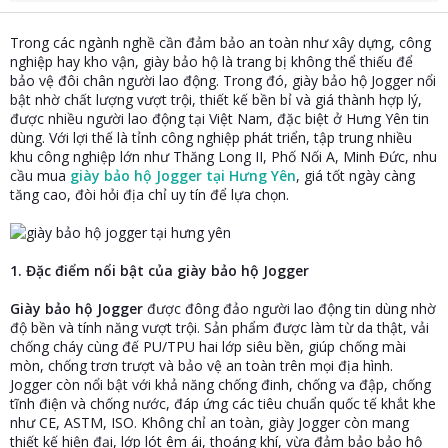
t
e
Trong các ngành nghề cần đảm bảo an toàn như xây dựng, công
r
nghiệp hay kho vận, giày bảo hộ là trang bị không thể thiếu để
bảo vệ đôi chân người lao động. Trong đó, giày bảo hộ Jogger nổi
bật nhờ chất lượng vượt trội, thiết kế bền bỉ và giá thành hợp lý,
được nhiều người lao động tại Việt Nam, đặc biệt ở Hưng Yên tin
dùng. Với lợi thế là tỉnh công nghiệp phát triển, tập trung nhiều
khu công nghiệp lớn như Thăng Long II, Phố Nối A, Minh Đức, nhu
cầu mua
giày bảo hộ Jogger tại Hưng Yên
, giá tốt ngày càng
tăng cao, đòi hỏi địa chỉ uy tín để lựa chọn.
1. Đặc điểm nổi bật của giày bảo hộ Jogger
Giày bảo hộ Jogger
được đông đảo người lao động tin dùng nhờ
độ bền và tính năng vượt trội. Sản phẩm được làm từ da thật, vải
chống cháy cùng đế PU/TPU hai lớp siêu bền, giúp chống mài
mòn, chống trơn trượt và bảo vệ an toàn trên mọi địa hình.
Jogger còn nổi bật với khả năng chống đinh, chống va đập, chống
tĩnh điện và chống nước, đáp ứng các tiêu chuẩn quốc tế khắt khe
như CE, ASTM, ISO. Không chỉ an toàn, giày Jogger còn mang
thiết kế hiện đại, lớp lót êm ái, thoáng khí, vừa đảm bảo bảo hộ