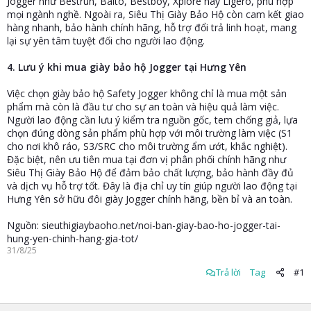
Jogger như Bestrun, Balto, Bestboy, Xplore hay Ligero, phù hợp
mọi ngành nghề. Ngoài ra, Siêu Thị Giày Bảo Hộ còn cam kết giao
hàng nhanh, bảo hành chính hãng, hỗ trợ đổi trả linh hoạt, mang
lại sự yên tâm tuyệt đối cho người lao động.
4. Lưu ý khi mua giày bảo hộ Jogger tại Hưng Yên
Việc chọn giày bảo hộ Safety Jogger không chỉ là mua một sản
phẩm mà còn là đầu tư cho sự an toàn và hiệu quả làm việc.
Người lao động cần lưu ý kiểm tra nguồn gốc, tem chống giả, lựa
chọn đúng dòng sản phẩm phù hợp với môi trường làm việc (S1
cho nơi khô ráo, S3/SRC cho môi trường ẩm ướt, khắc nghiệt).
Đặc biệt, nên ưu tiên mua tại đơn vị phân phối chính hãng như
Siêu Thị Giày Bảo Hộ để đảm bảo chất lượng, bảo hành đầy đủ
và dịch vụ hỗ trợ tốt. Đây là địa chỉ uy tín giúp người lao động tại
Hưng Yên sở hữu đôi giày Jogger chính hãng, bền bỉ và an toàn.
Nguồn: sieuthigiaybaoho.net/noi-ban-giay-bao-ho-jogger-tai-
hung-yen-chinh-hang-gia-tot/
31/8/25
Trả lời
Tag
#1