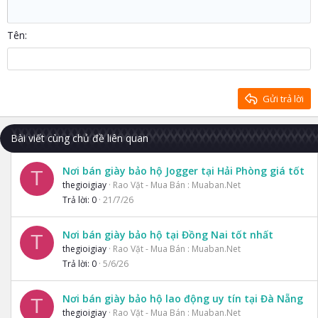
Tăng lề
12
Courier New
Căn phải
Heading 2
15
Georgia
Justify text
Tên
Heading 3
18
Tahoma
22
Times New Roman
26
Trebuchet MS
Gửi trả lời
Verdana
Bài viết cùng chủ đề liên quan
Nơi bán giày bảo hộ Jogger tại Hải Phòng giá tốt
T
thegioigiay
Rao Vặt - Mua Bán : Muaban.Net
Trả lời
0
21/7/26
Nơi bán giày bảo hộ tại Đồng Nai tốt nhất
T
thegioigiay
Rao Vặt - Mua Bán : Muaban.Net
Trả lời
0
5/6/26
Nơi bán giày bảo hộ lao động uy tín tại Đà Nẵng
T
thegioigiay
Rao Vặt - Mua Bán : Muaban.Net