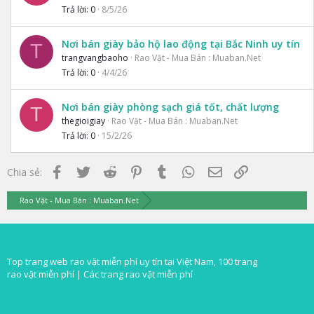
Trả lời
0
8/5/26
Nơi bán giày bảo hộ lao động tại Bắc Ninh uy tín
T
trangvangbaoho
Rao Vặt - Mua Bán : Muaban.Net
Trả lời
0
4/4/26
Nơi bán giày phòng sạch giá tốt, chất lượng
T
thegioigiay
Rao Vặt - Mua Bán : Muaban.Net
Trả lời
0
15/2/26
Facebook
Twitter
Reddit
Pinterest
Tumblr
WhatsApp
Email
Link
Chia sẻ:
Rao Vặt - Mua Bán : Muaban.Net
Top trang web rao vặt miễn phí uy tín tại Việt Nam, 100 trang
rao vặt miễn phí |
Các trang rao vặt miễn phí