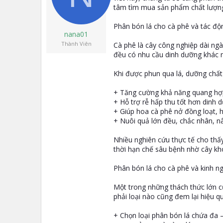
t
tâm tìm mua sản phẩm chất lượng 
e
r
Phân bón lá cho cà phê và tác độ
nana01
Thành Viên
Cà phê là cây công nghiệp dài ngày
đều có nhu cầu dinh dưỡng khác n
Khi được phun qua lá, dưỡng chất
+ Tăng cường khả năng quang hợp,
+ Hỗ trợ rễ hấp thu tốt hơn dinh 
+ Giúp hoa cà phê nở đồng loạt, hạ
+ Nuôi quả lớn đều, chắc nhân, n
Nhiều nghiên cứu thực tế cho thấ
thời hạn chế sâu bệnh nhờ cây kh
Phân bón lá cho cà phê và kinh 
Một trong những thách thức lớn c
phải loại nào cũng đem lại hiệu 
+ Chọn loại phân bón lá chứa đa 