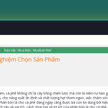
Rao Vặt - Mua Bán : Muaban.Net
 Nghiệm Chọn Sản Phẩm
m, cà phê không chỉ là cây trồng chiến lược mà còn là niềm tự hào g
, cho năng suất ổn định và chất lượng hạt thơm ngon, việc chăm sóc 
Phân bón lá cho cà phê đang ngày càng được bà con tin dùng bởi hiệu 
ch sâu về vai trò, cách chọn lựa và lợi ích của phân bón lá cho cà phê,