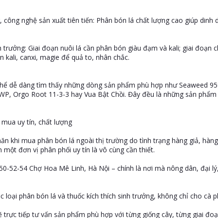
công nghệ sản xuất tiên tiến: Phân bón lá chất lượng cao giúp dinh 
h trưởng: Giai đoạn nuôi lá cần phân bón giàu đạm và kali; giai đoạn 
n kali, canxi, magie để quả to, nhân chắc.
thể dễ dàng tìm thấy những dòng sản phẩm phù hợp như Seaweed 95%
WP, Orgo Root 11-3-3 hay Vua Bật Chồi. Đây đều là những sản phẩm nổ
 mua uy tín, chất lượng
ăn khi mua phân bón lá ngoài thị trường do tình trạng hàng giả, hàng
 một đơn vị phân phối uy tín là vô cùng cần thiết.
50-52-54 Chợ Hoa Mê Linh, Hà Nội – chính là nơi mà nông dân, đại lý
loại phân bón lá và thuốc kích thích sinh trưởng, không chỉ cho cà p
ẽ trực tiếp tư vấn sản phẩm phù hợp với từng giống cây, từng giai đoạ