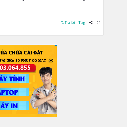
Trả lời
Tag
#1