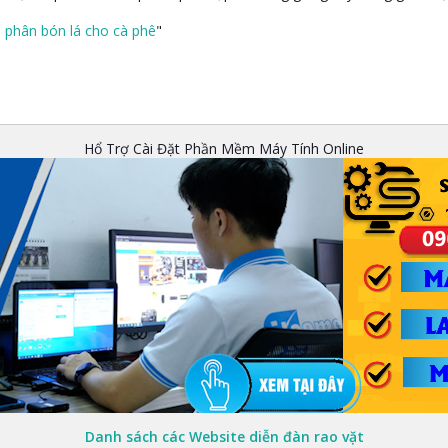
:
phân bón lá cho cà phê
"
Hổ Trợ Cài Đặt Phần Mềm Máy Tính Online
Danh sách các Website diễn đàn rao vặt