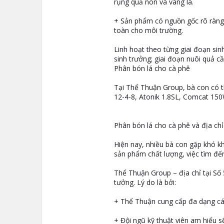
rụng quả non và vàng lá.
+ Sản phẩm có nguồn gốc rõ ràng, 
toàn cho môi trường.
Linh hoạt theo từng giai đoạn sin
sinh trưởng; giai đoạn nuôi quả cầ
Phân bón lá cho cà phê
Tại Thể Thuận Group, bà con có 
12-4-8, Atonik 1.8SL, Comcat 150
Phân bón lá cho cà phê và địa chỉ
Hiện nay, nhiều bà con gặp khó kh
sản phẩm chất lượng, việc tìm đến
Thể Thuận Group – địa chỉ tại Số 
tưởng. Lý do là bởi:
+ Thể Thuận cung cấp đa dạng các 
+ Đội ngũ kỹ thuật viên am hiểu s