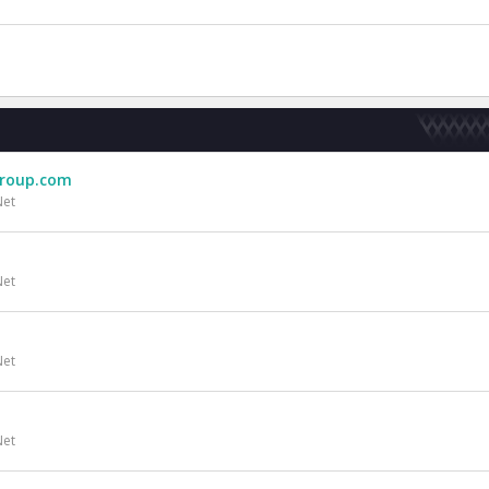
group.com
Net
Net
Net
Net