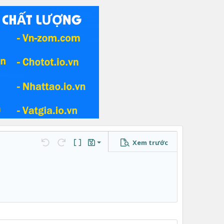
Xem trước
Lưu nháp
…
Undo
Redo
Toggle BB code
Bản thảo
Xóa bản thảo