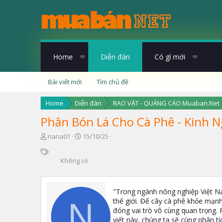
Home
Diễn đàn
Có gì mới
Bài viết mới
Tìm chủ đề
Home
Diễn đàn
RAO VẶT - QUẢNG CÁO Muaban.Net
Phân Bón Lá Cho Cà Phê - Kinh
T
N
nana01
15/10/25
h
g
T
r
à
ừ
Không có
e
y
k
a
g
h
d
ử
ó
s
i
"Trong ngành nông nghiệp Việt Na
a
t
thế giới. Để cây cà phê khỏe mạnh
N
a
đóng vai trò vô cùng quan trọng. 
r
viết này, chúng ta sẽ cùng phân tí