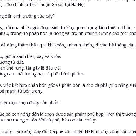
– đó chính là Thể Thuận Group tại Hà Nội.
ng đến sinh trưởng của câyf
, trải qua nhiều giai đoạn sinh trưởng quan trọng: kiến thiết cơ bản, 
hau, trong đó phân bón lá đóng vai trò như “dinh dưỡng cấp tốc” cho
 dễ dàng thẩm thấu qua khí khổng, nhanh chóng đi vào hệ thống vận c
 giữ lá xanh bền, dày và khỏe.
dưỡng từ đất.
n chế rụng, tăng tỷ lệ đậu trái.
âng cao chất lượng hạt cà phê thành phẩm.
y, việc kết hợp phân bón gốc và phân bón lá cho cà phê giúp năng su
oẻ mạnh từ bên trong.
nghiệm lựa chọn đúng sản phẩm
ủa bà con nông dân là chọn được sản phẩm phù hợp. Trên thị trường
quả như mong muốn. Với cà phê, bà con cần chú ý:
– trung – vi lượng đầy đủ: Cà phê cần nhiều NPK, nhưng cũng cần t