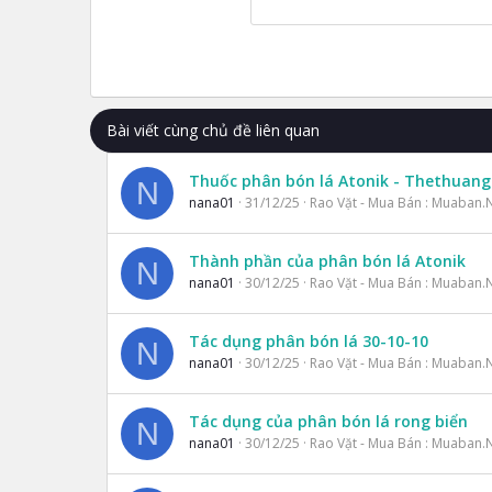
26
Times New Roman
Trebuchet MS
Verdana
Bài viết cùng chủ đề liên quan
Thuốc phân bón lá Atonik - Thethuan
N
nana01
31/12/25
Rao Vặt - Mua Bán : Muaban.
Thành phần của phân bón lá Atonik
N
nana01
30/12/25
Rao Vặt - Mua Bán : Muaban.
Tác dụng phân bón lá 30-10-10
N
nana01
30/12/25
Rao Vặt - Mua Bán : Muaban.
Tác dụng của phân bón lá rong biển
N
nana01
30/12/25
Rao Vặt - Mua Bán : Muaban.