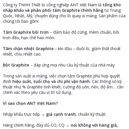
r
Công ty TNHH Thiết bị công nghiệp ANT Việt Nam là
tổng kho
nhập khẩu và phân phối tấm Graphite chính hãng
từ Trung
Quốc, Nhật, Mỹ, chuyên dùng cho lò quay xi măng. Sản phẩm của
chúng tôi bao gồm:
Tấm Graphite bôi trơn
– đảm bảo độ cứng, mềm chuẩn, bôi
trơn đều, hạn chế hao mòn.
Tấm chặn nhiệt Graphite
– kín đầu – đuôi lò, giảm thất thoát
nhiệt, chịu nhiệt cao.
Bột Graphite
– đáp ứng mọi nhu cầu kỹ thuật của nhà máy.
Trong sản xuất xi măng, việc chọn tấm Graphite phù hợp quyết
định
hiệu suất, tuổi thọ và chi phí vận hành
. Các thông số kỹ
thuật như % Graphite tinh khiết, cường độ uốn, nén, độ ẩm… cần
chính xác theo yêu cầu vị trí sử dụng.
Vì sao chọn ANT Việt Nam?
Nhập khẩu trực tiếp →
giá cạnh tranh
, chuẩn kỹ thuật.
Hàng chính hãng, đầy đủ CO, CQ →
nói không với hàng giả,