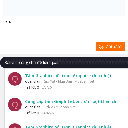
Thụt lề
10
Xóa bản thảo
Căn giữa
Heading 1
Book Antiqua
Tăng lề
12
Courier New
Căn phải
Heading 2
15
Georgia
Justify text
Tên
Heading 3
18
Tahoma
22
Times New Roman
26
Trebuchet MS
Gửi trả lời
Verdana
Bài viết cùng chủ đề liên quan
Tấm Graphite bôi trơn, Graphite chịu nhiệt
Q
quanglan
Rao Vặt - Mua Bán : Muaban.Net
Trả lời
0
8/5/26
Cung cấp tấm Graphite bôi trơn , bột than chì
Q
quanglan
Dịch Vụ Muaban.Net
Trả lời
0
24/4/26
Tấm Graphite bôi trơn, Graphite chịu nhiệt