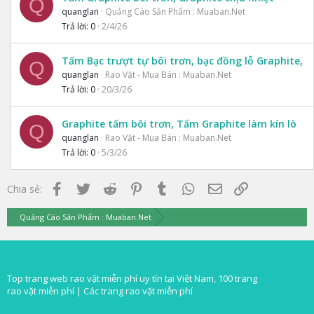
Q
quanglan
Quảng Cáo Sản Phẩm : Muaban.Net
Trả lời
0
2/4/26
Tấm Bạc trượt tự bôi trơn, bạc đồng lỗ Graphite,
Q
quanglan
Rao Vặt - Mua Bán : Muaban.Net
Trả lời
0
20/3/26
Graphite tấm bôi trơn, Tấm Graphite làm kín lò
Q
quanglan
Rao Vặt - Mua Bán : Muaban.Net
Trả lời
0
5/3/26
Facebook
Twitter
Reddit
Pinterest
Tumblr
WhatsApp
Email
Link
Chia sẻ:
Quảng Cáo Sản Phẩm : Muaban.Net
Top trang web rao vặt miễn phí uy tín tại Việt Nam, 100 trang
rao vặt miễn phí |
Các trang rao vặt miễn phí