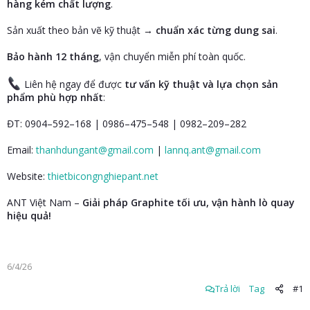
hàng kém chất lượng
.
Sản xuất theo bản vẽ kỹ thuật →
chuẩn xác từng dung sai
.
Bảo hành 12 tháng
, vận chuyển miễn phí toàn quốc.
Liên hệ ngay để được
tư vấn kỹ thuật và lựa chọn sản
phẩm phù hợp nhất
:
ĐT: 0904–592–168 | 0986–475–548 | 0982–209–282
Email:
thanhdungant@gmail.com
|
lannq.ant@gmail.com
Website:
thietbicongnghiepant.net
ANT Việt Nam –
Giải pháp Graphite tối ưu, vận hành lò quay
hiệu quả!
6/4/26
Trả lời
Tag
#1