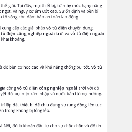
hế giới. Tại đây, mọi thiết bị, từ máy móc hạng nặng
ột ngột, và nguy cơ ẩm ướt cao. Sự ổn định và bền bỉ
yếu tố sống còn đảm bảo an toàn lao động.
 cung cấp các giải pháp
vỏ tủ điện
chuyên dụng,
 tủ điện công nghiệp ngoài trời
và
vỏ tủ điện ngoài
 khai khoáng.
hỏi độ bền cơ học cao và khả năng chống bụi tốt,
vỏ tủ
 gia công
vỏ tủ điện công nghiệp ngoài trời
với độ
tuyệt đối bụi mịn xâm nhập và nước bắn từ mọi hướng.
rí lắp đặt thiết bị để chịu đựng sự rung động liên tục
ên trong không bị lỏng lẻo.
à Nội, đó là khoản đầu tư cho sự chắc chắn và độ tin