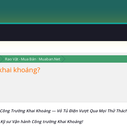
Rao Vặt - Mua Bán : Muaban.Net
 khai khoáng?
 Công Trường Khai Khoáng — Vỏ Tủ Điện Vượt Qua Mọi Thử Thác
 Kỹ sư Vận hành Công trường Khai Khoáng!