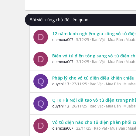
Trebuchet MS
Verdana
Bài viết cùng chủ đề liên quan
12 năm kinh nghiệm gia công vỏ tủ điệ
D
diemxua007
5/12/25
Rao Vặt - Mua Bán : Muab
Biến vỏ tủ điện tổng sang vỏ tủ điện c
D
diemxua007
3/12/25
Rao Vặt - Mua Bán : Muab
Pháp lý cho vỏ tủ điện điều khiển chiếu
Q
quyen113
27/11/25
Rao Vặt - Mua Bán : Muaba
QTK Hà Nội đã tạo vỏ tủ điện trong nhà
Q
quyen113
26/11/25
Rao Vặt - Mua Bán : Muaba
Vỏ tủ điện nào cho tủ điện phân phối 
D
diemxua007
22/11/25
Rao Vặt - Mua Bán : Mua