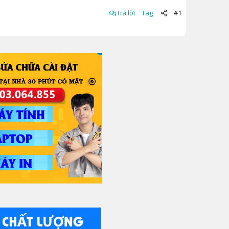
Trả lời
Tag
#1