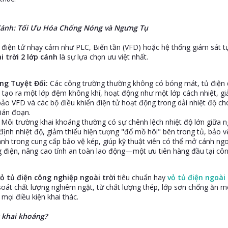
p Cánh: Tối Ưu Hóa Chống Nóng và Ngưng Tụ
g điện tử nhạy cảm như PLC, Biến tần (VFD) hoặc hệ thống giám sát tự
i trời 2 lớp cánh
là sự lựa chọn ưu việt nhất.
ng Tuyệt Đối:
Các công trường thường không có bóng mát, tủ điện d
tạo ra một lớp đệm không khí, hoạt động như một lớp cách nhiệt, gi
ảo VFD và các bộ điều khiển điện tử hoạt động trong dải nhiệt độ cho
ián đoạn.
Môi trường khai khoáng thường có sự chênh lệch nhiệt độ lớn giữa n
 định nhiệt độ, giảm thiểu hiện tượng "đổ mồ hôi" bên trong tủ, bảo 
nh trong cung cấp bảo vệ kép, giúp kỹ thuật viên có thể mở cánh ng
g điện, nâng cao tính an toàn lao động—một ưu tiên hàng đầu tại côn
vỏ tủ điện công nghiệp ngoài trời
tiêu chuẩn hay
vỏ tủ điện ngoài 
 soát chất lượng nghiêm ngặt, từ chất lượng thép, lớp sơn chống ăn 
mọi điều kiện khai thác.
 khai khoáng?