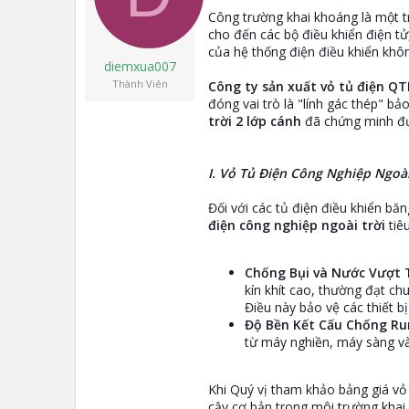
t
Công trường khai khoáng là một t
e
cho đến các bộ điều khiển điện tử,
r
của hệ thống điện điều khiển khôn
diemxua007
Thành Viên
Công ty sản xuất vỏ tủ điện QT
đóng vai trò là "lính gác thép" bảo
trời 2 lớp cánh
đã chứng minh đượ
I. Vỏ Tủ Điện Công Nghiệp Ngoài
Đối với các tủ điện điều khiển bă
điện công nghiệp ngoài trời
tiê
Chống Bụi và Nước Vượt T
kín khít cao, thường đạt c
Điều này bảo vệ các thiết b
Độ Bền Kết Cấu Chống Ru
từ máy nghiền, máy sàng và 
Khi Quý vị tham khảo bảng giá vỏ 
cậy cơ bản trong môi trường khai 