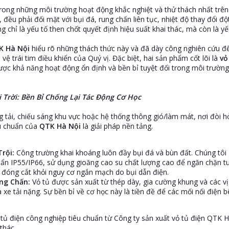
rong những môi trường hoạt động khắc nghiệt và thử thách nhất trên t
 đều phải đối mặt với bụi đá, rung chấn liên tục, nhiệt độ thay đổi đ
g chỉ là yếu tố then chốt quyết định hiệu suất khai thác, mà còn là 
K Hà Nội
hiểu rõ những thách thức này và đã dày công nghiên cứu để
 vệ trái tim điều khiển của Quý vị. Đặc biệt, hai sản phẩm cốt lõi là
vỏ
c khả năng hoạt động ổn định và bền bỉ tuyệt đối trong môi trường
 Trời: Bền Bỉ Chống Lại Tác Động Cơ Học
ng tải, chiếu sáng khu vực hoặc hệ thống thông gió/làm mát, nơi đòi 
u chuẩn của
QTK Hà Nội
là giải pháp nền tảng.
rội:
Công trường khai khoáng luôn đầy bụi đá và bùn đất. Chúng tôi
huẩn IP55/IP66, sử dụng gioăng cao su chất lượng cao để ngăn chặn 
ị đóng cắt khỏi nguy cơ ngắn mạch do bụi dẫn điện.
ng Chấn:
Vỏ tủ được sản xuất từ thép dày, gia cường khung và các vị t
xe tải nặng. Sự bền bỉ về cơ học này là tiền đề để các mối nối điện b
tủ điện công nghiệp tiêu chuẩn từ Công ty sản xuất vỏ tủ điện QTK H
thác.