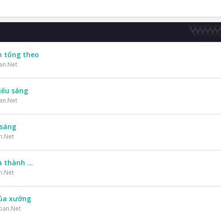
n tổng theo
an.Net
hiếu sáng
an.Net
 sáng
n.Net
 thành ...
n.Net
của xưởng
ban.Net