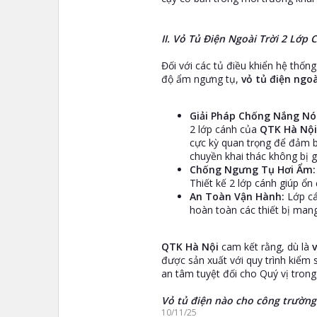
II. Vỏ Tủ Điện Ngoài Trời 2 Lớ
Đối với các tủ điều khiển hệ thốn
độ ẩm ngưng tụ,
vỏ tủ điện ngoà
Giải Pháp Chống Nắng Nó
2 lớp cánh của
QTK Hà Nội
cực kỳ quan trọng để đảm b
chuyền khai thác không bị g
Chống Ngưng Tụ Hơi Ẩm:
Thiết kế 2 lớp cánh giúp ổn
An Toàn Vận Hành:
Lớp cá
hoàn toàn các thiết bị man
QTK Hà Nội
cam kết rằng, dù là
được sản xuất với quy trình kiểm
an tâm tuyệt đối cho Quý vị trong 
Vỏ tủ điện nào cho công trường
10/11/25