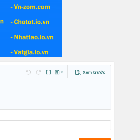
Xem trước
Lưu nháp
…
Undo
Redo
Toggle BB code
Bản thảo
Xóa bản thảo