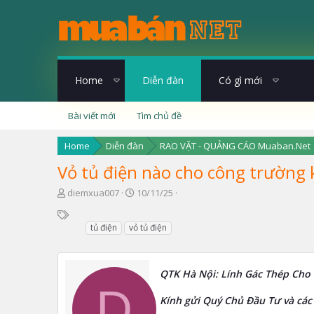
Home
Diễn đàn
Có gì mới
Bài viết mới
Tìm chủ đề
Home
Diễn đàn
RAO VẶT - QUẢNG CÁO Muaban.Net
Vỏ tủ điện nào cho công trường
T
N
diemxua007
10/11/25
h
g
T
r
à
ừ
tủ điện
vỏ tủ điện
e
y
k
a
g
h
d
ử
ó
s
i
QTK Hà Nội: Lính Gác Thép Cho
a
t
D
a
Kính gửi Quý Chủ Đầu Tư và các
r