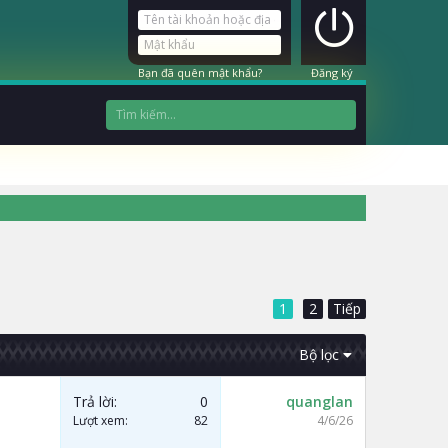
Bạn đã quên mật khẩu?
Đăng ký
1
2
Tiếp
Bộ lọc
Trả lời
0
quanglan
Lượt xem
82
4/6/26