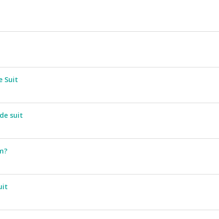
t
e Suit
de suit
am?
uit