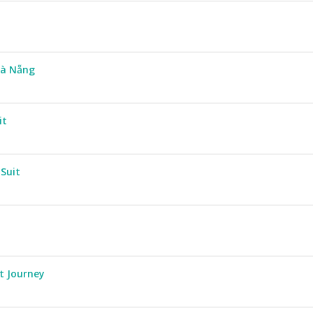
Đà Nẵng
it
Suit
t Journey