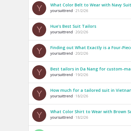
What Color Belt to Wear with Navy Sui
Y
yoursuittrend
21/2/26
Hue's Best Suit Tailors
Y
yoursuittrend
20/2/26
Finding out What Exactly is a Four-Piec
Y
yoursuittrend
20/2/26
Best tailors in Da Nang for custom-ma
Y
yoursuittrend
19/2/26
How much for a tailored suit in Vietn
Y
yoursuittrend
18/2/26
What Color Shirt to Wear with Brown S
Y
yoursuittrend
18/2/26