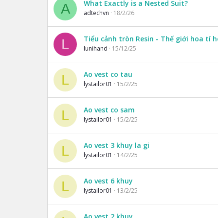
What Exactly is a Nested Suit?
A
adtechvn
18/2/26
Tiểu cảnh tròn Resin - Thế giới hoa tí 
L
lunihand
15/12/25
Ao vest co tau
L
lystailor01
15/2/25
Ao vest co sam
L
lystailor01
15/2/25
Ao vest 3 khuy la gi
L
lystailor01
14/2/25
Ao vest 6 khuy
L
lystailor01
13/2/25
Ao vest 2 khuy