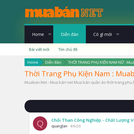
Home
Diễn đàn
Có gì mới
Bài viết mới
Tìm chủ đề
Home
Diễn đàn
THỜI TRANG PHỤ KIỆN NAM NỮ : Mu
Thời Trang Phụ Kiện Nam : Muab
Muaban.Net - Mua bán net Mua bán quần áo thời trang phụ 
Chổi Than Công Nghiệp - Chất Lượng V
Q
quanglan
4/6/26