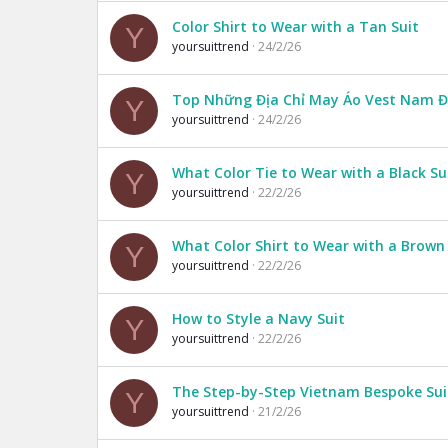
Color Shirt to Wear with a Tan Suit
Y
yoursuittrend
24/2/26
Top Những Địa Chỉ May Áo Vest Nam 
Y
yoursuittrend
24/2/26
What Color Tie to Wear with a Black Su
Y
yoursuittrend
22/2/26
What Color Shirt to Wear with a Brown 
Y
yoursuittrend
22/2/26
How to Style a Navy Suit
Y
yoursuittrend
22/2/26
The Step-by-Step Vietnam Bespoke Sui
Y
yoursuittrend
21/2/26