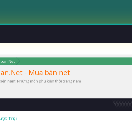
aban.Net
an.Net - Mua bán net
kiện nam: Những món phụ kiện thời trang nam
ượt Trội