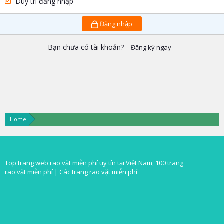
Duy trì đăng nhập
Đăng nhập
Bạn chưa có tài khoản?
Đăng ký ngay
Home
Top trang web rao vặt miễn phí uy tín tại Việt Nam, 100 trang
rao vặt miễn phí |
Các trang rao vặt miễn phí