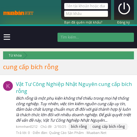
Bạn đã quên mật khẩu?
Đăng ký
Từ khóa
cung cấp bích rỗng
Vật Tư Công Nghiệp Nhật Nguyên cung cấp bích
K
rỗng
Bích rỗng là một phụ kiện không thể thiếu trong mọi hệ thống
công nghiệp. Tuy nhiên, việc tìm kiếm nguồn cung cấp uy tín,
đảm bảo chất lượng chuẩn mực đi đôi với giá thành hợp lý luôn
là thách thức lớn đối với nhiều doanh nghiệp. Để giải quyết triệt
để vấn đề này, Vật Tư Công Nghiệp Nhật Nguyên...
bích
rỗng
cung
cấp
bích
rỗng
kimnhan0212
Chủ đề
2/10/25
Trả lời: 0
Diễn đàn:
Quảng Cáo Sản Phẩm : Muaban.Net