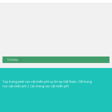
Từ khóa
Top trang web rao vặt miễn phí uy tín tại Việt Nam, 100 trang
rao vặt miễn phí |
Các trang rao vặt miễn phí