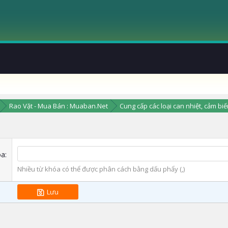
Rao Vặt - Mua Bán : Muaban.Net
Cung cấp các loại can nhiệt, cảm biế
óa
Nhiều từ khóa có thể được phân cách bằng dấu phẩy (,)
Lưu