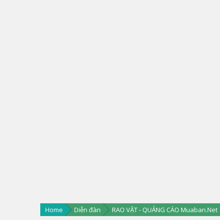
Home
Diễn đàn
RAO VẶT - QUẢNG CÁO Muaban.Net