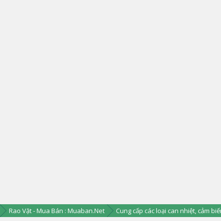
Rao Vặt - Mua Bán : Muaban.Net
Cung cấp các loại can nhiệt, cảm biế