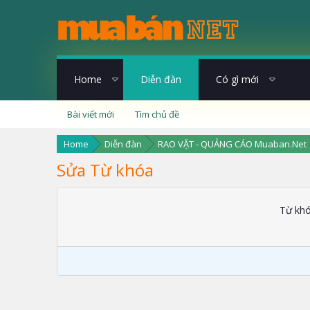
Home
Diễn đàn
Có gì mới
Bài viết mới
Tìm chủ đề
Home
Diễn đàn
RAO VẶT - QUẢNG CÁO Muaban.Net
Sửa Từ khóa
Từ kh