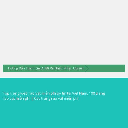
Hướng Dẫn Tham Gia AU88 Và Nhận Nhiều Ưu Đãi
Top trang web rao vặt miễn phí uy tín tại Việt Nam, 100 trang
rao vặt miễn phí |
Các trang rao vặt miễn phí