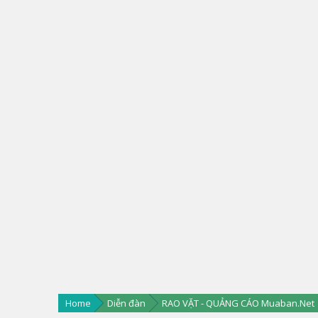
Home
Diễn đàn
RAO VẶT - QUẢNG CÁO Muaban.Net