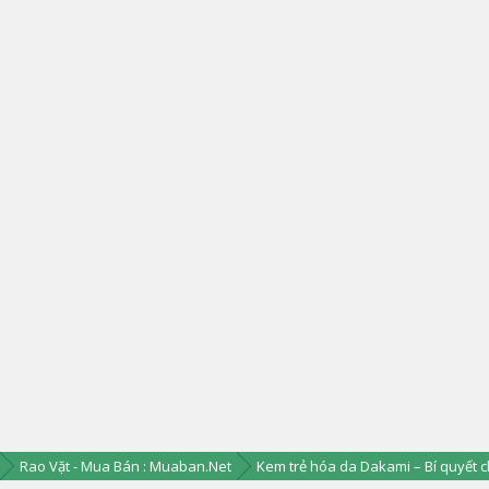
Rao Vặt - Mua Bán : Muaban.Net
Kem trẻ hóa da Dakami – Bí quyết c