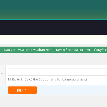
Rao Vặt - Mua Bán : Muaban.Net
Kem trẻ hóa da Dakami – Bí quyết c
óa
Nhiều từ khóa có thể được phân cách bằng dấu phẩy (,)
Lưu