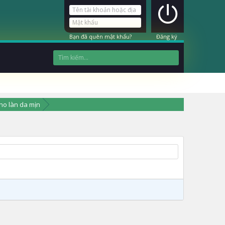
Bạn đã quên mật khẩu?
Đăng ký
ho làn da mịn