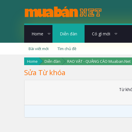
Home
Diễn đàn
Có gì mới
Bài viết mới
Tìm chủ đề
Home
Diễn đàn
RAO VẶT - QUẢNG CÁO Muaban.Net
Sửa Từ khóa
Từ kh