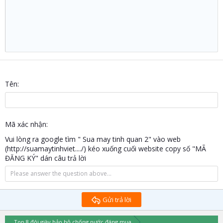
22
Times New Roman
26
Trebuchet MS
Verdana
Tên
Mã xác nhận
Vui lòng ra google tìm " Sua may tinh quan 2" vào web
(http://suamaytinhviet..../) kéo xuống cuối website copy số "MÃ
ĐĂNG KÝ" dán câu trả lời
Gửi trả lời
Top 8 đôi giày bảo hộ chống nước đáng mua