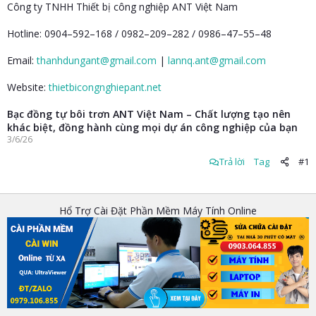
Công ty TNHH Thiết bị công nghiệp ANT Việt Nam
Hotline: 0904–592–168 / 0982–209–282 / 0986–47–55–48
Email:
thanhdungant@gmail.com
|
lannq.ant@gmail.com
Website:
thietbicongnghiepant.net
Bạc đồng tự bôi trơn ANT Việt Nam – Chất lượng tạo nên
khác biệt, đồng hành cùng mọi dự án công nghiệp của bạn
3/6/26
Trả lời
Tag
#1
Hổ Trợ Cài Đặt Phần Mềm Máy Tính Online