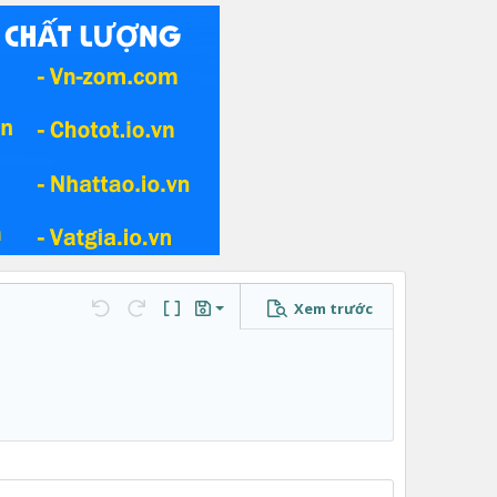
Xem trước
Lưu nháp
…
Undo
Redo
Toggle BB code
Bản thảo
Xóa bản thảo