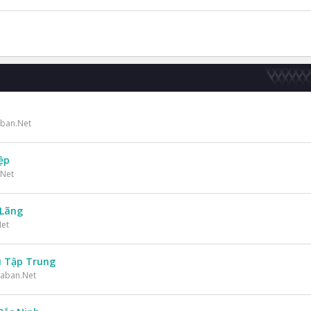
aban.Net
ệp
.Net
 Lãng
Net
u Tập Trung
uaban.Net