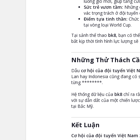
luồng gió mới, giúp tăng cư
Sức trẻ vươn tầm:
Những cá
vác trọng trách ở đội tuyển 
Điểm tựa tinh thần:
Chức 
tại vòng loại World Cup.
Tại sảnh thể thao
bk8
, bạn có th
bắt kịp thời tình hình lực lượng 
Những Thử Thách Cầ
Dẫu
cơ hội của đội tuyển Việt
Lan hay Indonesia cũng đang có sự
từng ********.
Hệ thống dữ liệu của
bk8
chỉ ra r
với sự dẫn dắt của một chiến lượ
tại Bắc Mỹ.
Kết Luận​
Cơ hội của đội tuyển Việt Nam