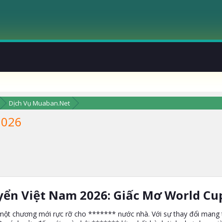
Dịch Vụ Muaban.Net
2026
yển Việt Nam 2026: Giấc Mơ World Cu
t chương mới rực rỡ cho ******* nước nhà. Với sự thay đổi mang tí