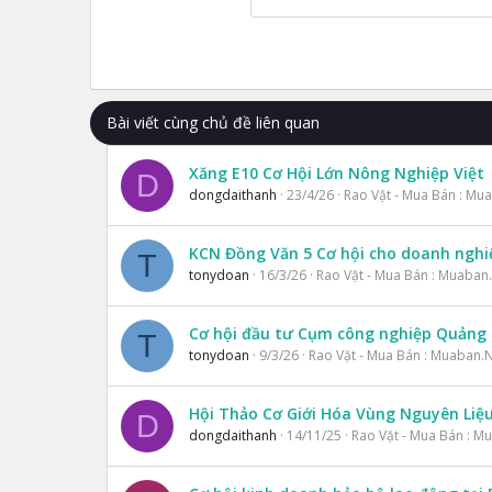
26
Times New Roman
Trebuchet MS
Verdana
Bài viết cùng chủ đề liên quan
Xăng E10 Cơ Hội Lớn Nông Nghiệp Việt
D
dongdaithanh
23/4/26
Rao Vặt - Mua Bán : Mu
KCN Đồng Văn 5 Cơ hội cho doanh nghi
T
tonydoan
16/3/26
Rao Vặt - Mua Bán : Muaban
Cơ hội đầu tư Cụm công nghiệp Quảng
T
tonydoan
9/3/26
Rao Vặt - Mua Bán : Muaban.
Hội Thảo Cơ Giới Hóa Vùng Nguyên Liệ
D
dongdaithanh
14/11/25
Rao Vặt - Mua Bán : M