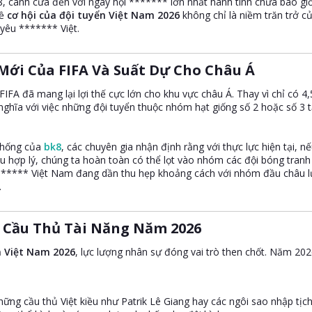
, cánh cửa đến với ngày hội ******* lớn nhất hành tinh chưa bao giờ
về
cơ hội của đội tuyển Việt Nam 2026
không chỉ là niềm trăn trở 
 yêu ******* Việt.
Mới Của FIFA Và Suất Dự Cho Châu Á​
IFA đã mang lại lợi thế cực lớn cho khu vực châu Á. Thay vì chỉ có 4,
nghĩa với việc những đội tuyển thuộc nhóm hạt giống số 2 hoặc số 3 
 thống của
bk8
, các chuyên gia nhận định rằng với thực lực hiện tại, 
ều hợp lý, chúng ta hoàn toàn có thể lọt vào nhóm các đội bóng tranh 
***** Việt Nam đang dần thu hẹp khoảng cách với nhóm đầu châu lục
.
 Cầu Thủ Tài Năng Năm 2026​
n Việt Nam 2026
, lực lượng nhân sự đóng vai trò then chốt. Năm 202
ững cầu thủ Việt kiều như Patrik Lê Giang hay các ngôi sao nhập t