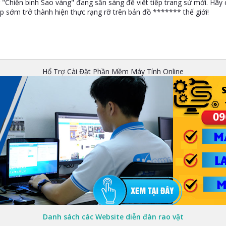
 "Chiến binh Sao vàng" đang sẵn sàng để viết tiếp trang sử mới. Hãy 
p sớm trở thành hiện thực rạng rỡ trên bản đồ ******* thế giới!
Hổ Trợ Cài Đặt Phần Mềm Máy Tính Online
Danh sách các Website diễn đàn rao vặt