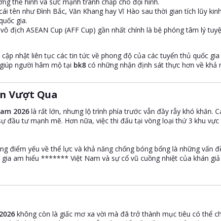
ờng thể hình và sức mạnh tranh chấp cho đội hình.
i tên như Đình Bắc, Văn Khang hay Vĩ Hào sau thời gian tích lũy kinh
quốc gia.
vô địch ASEAN Cup (AFF Cup) gần nhất chính là bệ phóng tâm lý tuyệt 
ể cập nhật liên tục các tin tức về phong độ của các tuyển thủ quốc gi
sẽ giúp người hâm mộ tại
bk8
có những nhận định sát thực hơn về khả n
n Vượt Qua​
 Nam 2026
là rất lớn, nhưng lộ trình phía trước vẫn đầy rẫy khó khăn. 
 đầu tư mạnh mẽ. Hơn nữa, việc thi đấu tại vòng loại thứ 3 khu vực c
ằng điểm yếu về thể lực và khả năng chống bóng bổng là những vấn 
c gia am hiểu ******* Việt Nam và sự cổ vũ cuồng nhiệt của khán giả 
 2026
không còn là giấc mơ xa vời mà đã trở thành mục tiêu có thể ch