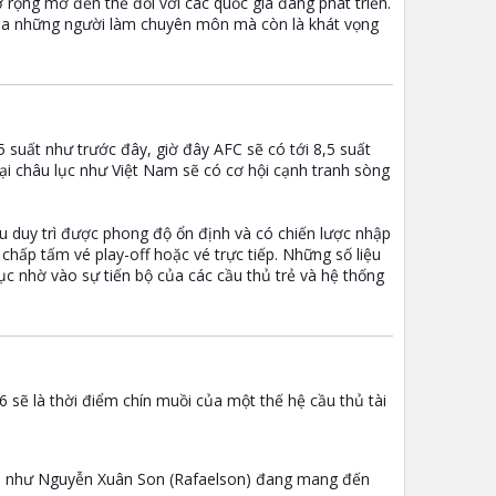
 rộng mở đến thế đối với các quốc gia đang phát triển.
của những người làm chuyên môn mà còn là khát vọng
5 suất như trước đây, giờ đây AFC sẽ có tới 8,5 suất
tại châu lục như Việt Nam sẽ có cơ hội cạnh tranh sòng
nếu duy trì được phong độ ổn định và có chiến lược nhập
chấp tấm vé play-off hoặc vé trực tiếp. Những số liệu
 nhờ vào sự tiến bộ của các cầu thủ trẻ và hệ thống
6 sẽ là thời điểm chín muồi của một thế hệ cầu thủ tài
ịch như Nguyễn Xuân Son (Rafaelson) đang mang đến