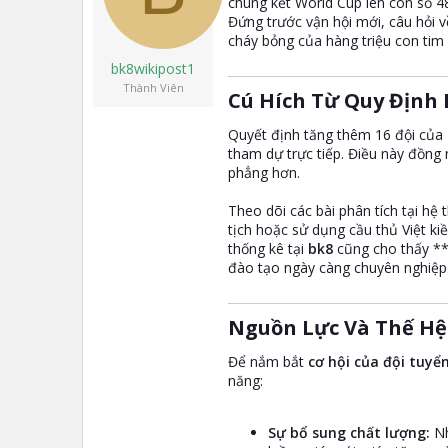
chung kết World Cup lên con số 48
t
Đứng trước vận hội mới, câu hỏi 
e
cháy bỏng của hàng triệu con tim
r
bk8wikipost1
Thành Viên
Cú Hích Từ Quy Định 
Quyết định tăng thêm 16 đội của F
tham dự trực tiếp. Điều này đồng 
phẳng hơn.
Theo dõi các bài phân tích tại hệ
tịch hoặc sử dụng cầu thủ Việt ki
thống kê tại
bk8
cũng cho thấy **
đào tạo ngày càng chuyên nghiệp
Nguồn Lực Và Thế Hệ
Để nắm bắt
cơ hội của đội tuyể
năng:
Sự bổ sung chất lượng:
Nh