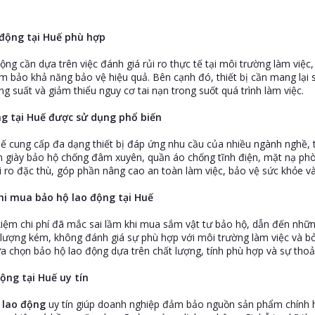
o động tại Huế phù hợp
động cần dựa trên việc đánh giá rủi ro thực tế tại môi trường làm việ
m bảo khả năng bảo vệ hiệu quả. Bên cạnh đó, thiết bị cần mang lại s
ăng suất và giảm thiểu nguy cơ tai nạn trong suốt quá trình làm việc.
ng tại Huế được sử dụng phổ biến
ế cung cấp đa dạng thiết bị đáp ứng nhu cầu của nhiều ngành nghề, t
giày bảo hộ chống đâm xuyên, quần áo chống tĩnh điện, mặt nạ phò
i ro đặc thù, góp phần nâng cao an toàn làm việc, bảo vệ sức khỏe v
hi mua bảo hộ lao động tại Huế
iệm chi phí đã mắc sai lầm khi mua sắm vật tư bảo hộ, dẫn đến những
lượng kém, không đánh giá sự phù hợp với môi trường làm việc và bỏ
lựa chọn bảo hộ lao động dựa trên chất lượng, tính phù hợp và sự thoả
động tại Huế uy tín
 lao động
uy tín giúp doanh nghiệp đảm bảo nguồn sản phẩm chính hã