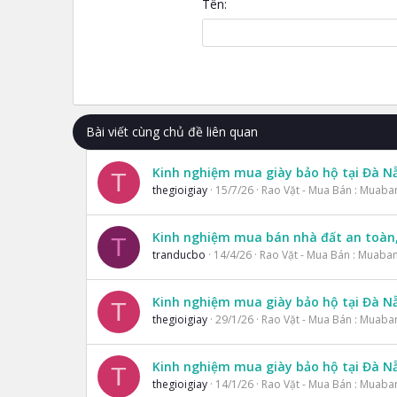
Tên
22
Tahoma
26
Times New Roman
Trebuchet MS
Verdana
Bài viết cùng chủ đề liên quan
Kinh nghiệm mua giày bảo hộ tại Đà N
T
thegioigiay
15/7/26
Rao Vặt - Mua Bán : Muaba
Kinh nghiệm mua bán nhà đất an toàn,
T
tranducbo
14/4/26
Rao Vặt - Mua Bán : Muaba
Kinh nghiệm mua giày bảo hộ tại Đà N
T
thegioigiay
29/1/26
Rao Vặt - Mua Bán : Muaba
Kinh nghiệm mua giày bảo hộ tại Đà N
T
thegioigiay
14/1/26
Rao Vặt - Mua Bán : Muaba