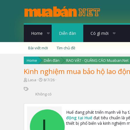
Home
Diễn đàn
Có gì mới
Bài viết mới
Tìm chủ đề
Home
Diễn đàn
RAO VẶT - QUẢNG CÁO Muaban.Net
Kinh nghiệm mua bảo hộ lao độn
T
N
Lasa
8/7/26
h
g
T
r
à
ừ
Không có
e
y
k
a
g
h
d
ử
ó
s
i
Huế đang phát triển mạnh về hạ t
a
t
động tại Huế
đạt tiêu chuẩn là yế
L
a
thiết bị phổ biến và kinh nghiệm
r