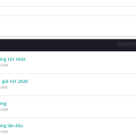
ẵng tốt nhất
n.Net
 giá tốt 2026
n.Net
ẵng
n.Net
ẵng lần đầu
n.Net