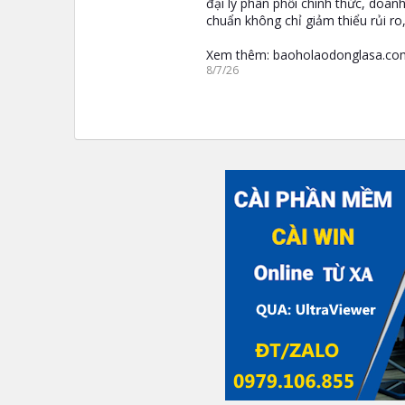
đại lý phân phối chính thức, doan
chuẩn không chỉ giảm thiểu rủi r
Xem thêm: baoholaodonglasa.com
8/7/26