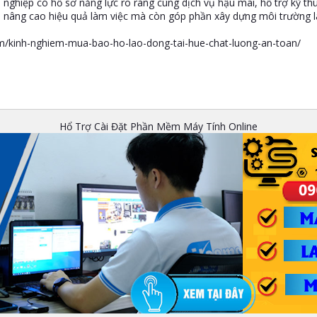
h nghiệp có hồ sơ năng lực rõ ràng cùng dịch vụ hậu mãi, hỗ trợ kỹ t
o, nâng cao hiệu quả làm việc mà còn góp phần xây dựng môi trường l
/kinh-nghiem-mua-bao-ho-lao-dong-tai-hue-chat-luong-an-toan/
Hổ Trợ Cài Đặt Phần Mềm Máy Tính Online