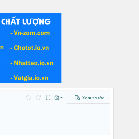
Xem trước
Lưu nháp
…
Undo
Redo
Toggle BB code
Bản thảo
Xóa bản thảo