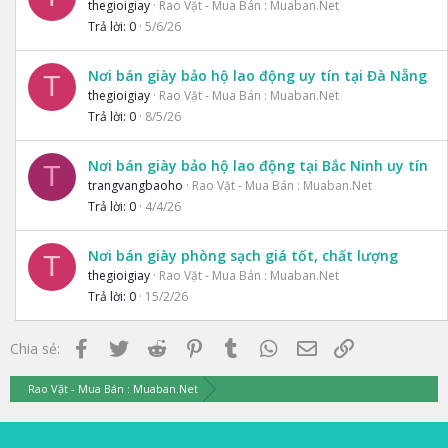
thegioigiay
Rao Vặt - Mua Bán : Muaban.Net
Trả lời
0
5/6/26
Nơi bán giày bảo hộ lao động uy tín tại Đà Nẵng
T
thegioigiay
Rao Vặt - Mua Bán : Muaban.Net
Trả lời
0
8/5/26
Nơi bán giày bảo hộ lao động tại Bắc Ninh uy tín
T
trangvangbaoho
Rao Vặt - Mua Bán : Muaban.Net
Trả lời
0
4/4/26
Nơi bán giày phòng sạch giá tốt, chất lượng
T
thegioigiay
Rao Vặt - Mua Bán : Muaban.Net
Trả lời
0
15/2/26
Facebook
Twitter
Reddit
Pinterest
Tumblr
WhatsApp
Email
Link
Chia sẻ:
Rao Vặt - Mua Bán : Muaban.Net