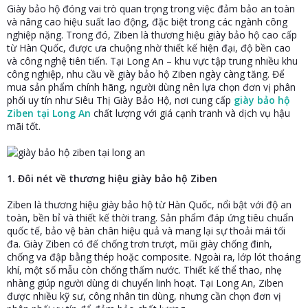
Giày bảo hộ đóng vai trò quan trọng trong việc đảm bảo an toàn
r
và nâng cao hiệu suất lao động, đặc biệt trong các ngành công
nghiệp nặng. Trong đó, Ziben là thương hiệu giày bảo hộ cao cấp
từ Hàn Quốc, được ưa chuộng nhờ thiết kế hiện đại, độ bền cao
và công nghệ tiên tiến. Tại Long An – khu vực tập trung nhiều khu
công nghiệp, nhu cầu về giày bảo hộ Ziben ngày càng tăng. Để
mua sản phẩm chính hãng, người dùng nên lựa chọn đơn vị phân
phối uy tín như Siêu Thị Giày Bảo Hộ, nơi cung cấp
giày bảo hộ
Ziben tại Long An
chất lượng với giá cạnh tranh và dịch vụ hậu
mãi tốt.
1. Đôi nét về thương hiệu giày bảo hộ Ziben
Ziben là thương hiệu giày bảo hộ từ Hàn Quốc, nổi bật với độ an
toàn, bền bỉ và thiết kế thời trang. Sản phẩm đáp ứng tiêu chuẩn
quốc tế, bảo vệ bàn chân hiệu quả và mang lại sự thoải mái tối
đa. Giày Ziben có đế chống trơn trượt, mũi giày chống đinh,
chống va đập bằng thép hoặc composite. Ngoài ra, lớp lót thoáng
khí, một số mẫu còn chống thấm nước. Thiết kế thể thao, nhẹ
nhàng giúp người dùng di chuyển linh hoạt. Tại Long An, Ziben
được nhiều kỹ sư, công nhân tin dùng, nhưng cần chọn đơn vị