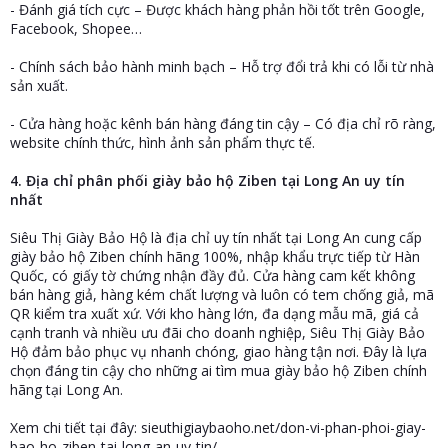
- Đánh giá tích cực – Được khách hàng phản hồi tốt trên Google,
Facebook, Shopee…
- Chính sách bảo hành minh bạch – Hỗ trợ đổi trả khi có lỗi từ nhà
sản xuất.
- Cửa hàng hoặc kênh bán hàng đáng tin cậy – Có địa chỉ rõ ràng,
website chính thức, hình ảnh sản phẩm thực tế.
4. Địa chỉ phân phối giày bảo hộ Ziben tại Long An uy tín
nhất
Siêu Thị Giày Bảo Hộ là địa chỉ uy tín nhất tại Long An cung cấp
giày bảo hộ Ziben chính hãng 100%, nhập khẩu trực tiếp từ Hàn
Quốc, có giấy tờ chứng nhận đầy đủ. Cửa hàng cam kết không
bán hàng giả, hàng kém chất lượng và luôn có tem chống giả, mã
QR kiểm tra xuất xứ. Với kho hàng lớn, đa dạng mẫu mã, giá cả
cạnh tranh và nhiều ưu đãi cho doanh nghiệp, Siêu Thị Giày Bảo
Hộ đảm bảo phục vụ nhanh chóng, giao hàng tận nơi. Đây là lựa
chọn đáng tin cậy cho những ai tìm mua giày bảo hộ Ziben chính
hãng tại Long An.
Xem chi tiết tại đây: sieuthigiaybaoho.net/don-vi-phan-phoi-giay-
bao-ho-ziben-tai-long-an-uy-tin/