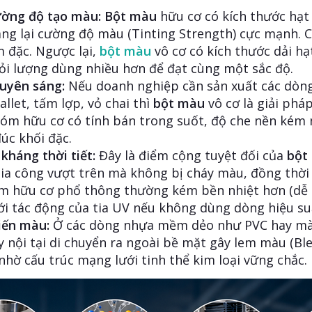
ường độ tạo màu:
Bột màu
hữu cơ có kích thước hạt
g lại cường độ màu (Tinting Strength) cực mạnh. Chỉ
 đặc. Ngược lại,
bột màu
vô cơ có kích thước dải h
ỏi lượng dùng nhiều hơn để đạt cùng một sắc độ.
xuyên sáng:
Nếu doanh nghiệp cần sản xuất các dòn
llet, tấm lợp, vỏ chai thì
bột màu
vô cơ là giải phá
nhóm hữu cơ có tính bán trong suốt, độ che nền kém
đúc khối đặc.
kháng thời tiết:
Đây là điểm cộng tuyệt đối của
bột
gia công vượt trên mà không bị cháy màu, đồng thời 
m hữu cơ phổ thông thường kém bền nhiệt hơn (dễ bị
i tác động của tia UV nếu không dùng dòng hiệu su
iến màu:
Ở các dòng nhựa mềm dẻo như PVC hay m
ẩy nội tại di chuyển ra ngoài bề mặt gây lem màu (B
nhờ cấu trúc mạng lưới tinh thể kim loại vững chắc.