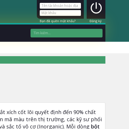
Bạn đã quên mật khẩu?
Đăng ký
t xích cốt lõi quyết định đến 90% chất
n mã màu trên thị trường, các kỹ sư phối
và sắc tố vô cơ (Inorganic). Mỗi dòng
bột