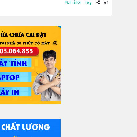
Trả lời
Tag
#1