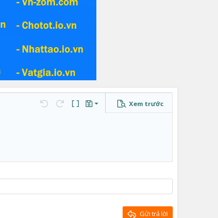
Xem trước
Lưu nháp
…
Undo
Redo
Toggle BB code
Bản thảo
Xóa bản thảo
Gửi trả lời