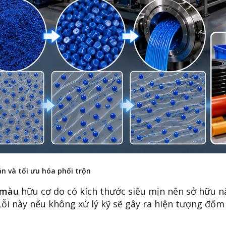
án và tối ưu hóa phối trộn
 màu
hữu cơ do có kích thước siêu mịn nên sở hữu nă
 Lỗi này nếu không xử lý kỹ sẽ gây ra hiện tượng đốm