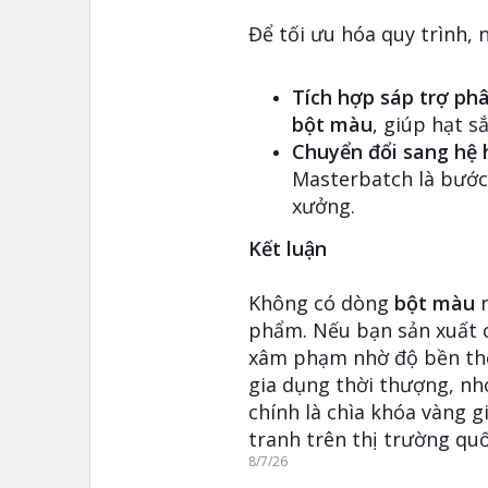
Để tối ưu hóa quy trình,
Tích hợp sáp trợ phâ
bột màu
, giúp hạt s
Chuyển đổi sang hệ
Masterbatch là bước 
xưởng.
Kết luận
Không có dòng
bột màu
n
phẩm. Nếu bạn sản xuất cá
xâm phạm nhờ độ bền thời
gia dụng thời thượng, nh
chính là chìa khóa vàng 
tranh trên thị trường quố
8/7/26