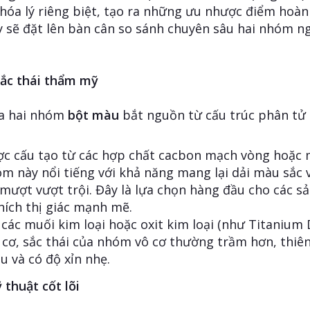
hóa lý riêng biệt, tạo ra những ưu nhược điểm hoàn 
ây sẽ đặt lên bàn cân so sánh chuyên sâu hai nhóm n
 sắc thái thẩm mỹ
ữa hai nhóm
bột màu
bắt nguồn từ cấu trúc phân tử
c cấu tạo từ các hợp chất cacbon mạch vòng hoặc 
m này nổi tiếng với khả năng mang lại dải màu sắc v
mượt vượt trội. Đây là lựa chọn hàng đầu cho các s
thích thị giác mạnh mẽ.
ác muối kim loại hoặc oxit kim loại (như Titanium Di
cơ, sắc thái của nhóm vô cơ thường trầm hơn, thiên
u và có độ xỉn nhẹ.
ỹ thuật cốt lõi