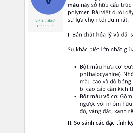
t
màu
này sở hữu cấu trúc 
e
polymer. Bài viết dưới đ
r
sự lựa chọn tối ưu nhất.
vietucplast
Thành Viên
I. Bản chất hóa lý và dải
Sự khác biệt lớn nhất gi
Bột màu hữu cơ:
Đượ
phthalocyanine). Nhó
màu cao và độ bóng 
bì cao cấp cần kích 
Bột màu vô cơ:
Gồm c
ngược với nhóm hữu 
đô, vàng đất, xanh rê
II. So sánh các đặc tính k