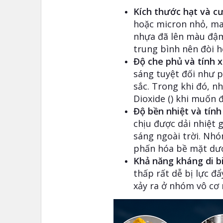
Kích thước hạt và c
hoặc micron nhỏ, man
nhựa đã lên màu đậm
trung bình nên đòi h
Độ che phủ và tính 
sáng tuyệt đối như pa
sắc. Trong khi đó, 
Dioxide () khi muốn 
Độ bền nhiệt và tính 
chịu được dải nhiệt 
sáng ngoài trời. Nhó
phấn hóa bề mặt dướ
Khả năng kháng di b
thấp rất dễ bị lực đ
xảy ra ở nhóm vô cơ 