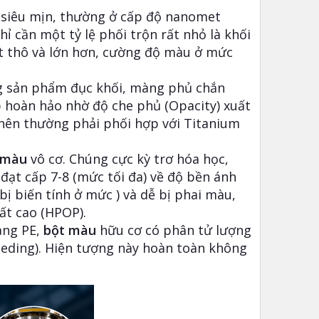
 siêu mịn, thường ở cấp độ nanomet
 cần một tỷ lệ phối trộn rất nhỏ là khối
ạt thô và lớn hơn, cường độ màu ở mức
g sản phẩm đục khối, màng phủ chắn
p hoàn hảo nhờ độ che phủ (Opacity) xuất
 nên thường phải phối hợp với Titanium
 màu
vô cơ. Chúng cực kỳ trơ hóa học,
đạt cấp 7-8 (mức tối đa) về độ bền ánh
 biến tính ở mức ) và dễ bị phai màu,
ất cao (HPOP).
àng PE,
bột màu
hữu cơ có phân tử lượng
leeding). Hiện tượng này hoàn toàn không