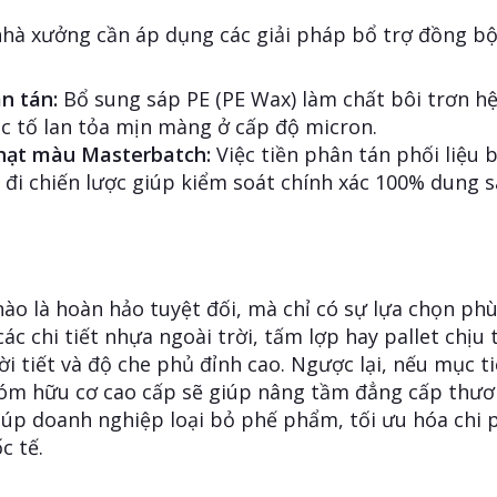
 nhà xưởng cần áp dụng các giải pháp bổ trợ đồng bộ
n tán:
Bổ sung sáp PE (PE Wax) làm chất bôi trơn hệ
ắc tố lan tỏa mịn màng ở cấp độ micron.
 hạt màu Masterbatch:
Việc tiền phân tán phối liệu 
đi chiến lược giúp kiểm soát chính xác 100% dung sa
ào là hoàn hảo tuyệt đối, mà chỉ có sự lựa chọn phù
c chi tiết nhựa ngoài trời, tấm lợp hay pallet chịu 
 tiết và độ che phủ đỉnh cao. Ngược lại, nếu mục ti
óm hữu cơ cao cấp sẽ giúp nâng tầm đẳng cấp thương
giúp doanh nghiệp loại bỏ phế phẩm, tối ưu hóa chi 
c tế.