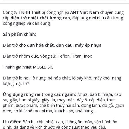
t
e
Công ty TNHH Thiết bị công nghiệp
ANT Việt Nam
chuyên cung
r
cấp
điện trở nhiệt chất lượng cao
, đáp ứng mọi nhu cầu trong
công nghiệp và dân dụng.
Sản phẩm chính:
Điện trở cho
đun hóa chất, đun dầu, máy ép nhựa
Điện trở nhôm đúc, vòng sứ, Teflon, Titan, Inox
Thanh gia nhiệt MOSi2, SiC
Điện trở lò hơi, lò nung, bể hóa chất, lò sấy khô, máy khò, năng
lượng mặt trời
Ứng dụng rộng rãi trong các ngành:
Nhựa, bao bì nhựa, cao
su, giấy, bao bì giấy, giày da, may mặc, dây & cáp điện, thực
phẩm, dược phẩm, chế biến thủy hải sản, đông lạnh, đồ gỗ, gạch
men, cơ khí chế tạo, xi mạ, khách sạn, nhà hàng…
Ưu điểm:
Bền bỉ, chịu nhiệt cao, chống ăn mòn, vận hành ổn
định, đa dạng về kích thước và công suất theo yêu cầu.