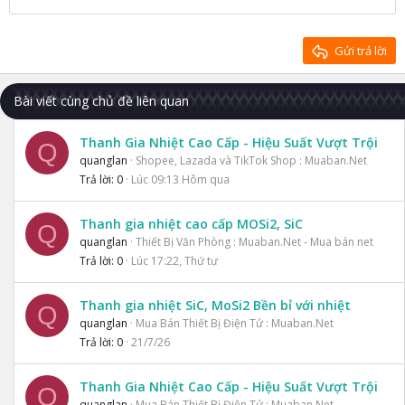
22
Times New Roman
26
Trebuchet MS
Gửi trả lời
Verdana
Bài viết cùng chủ đề liên quan
Thanh Gia Nhiệt Cao Cấp - Hiệu Suất Vượt Trội
Q
quanglan
Shopee, Lazada và TikTok Shop : Muaban.Net
Trả lời
0
Lúc 09:13 Hôm qua
Thanh gia nhiệt cao cấp MOSi2, SiC
Q
quanglan
Thiết Bị Văn Phòng : Muaban.Net - Mua bán net
Trả lời
0
Lúc 17:22, Thứ tư
Thanh gia nhiệt SiC, MoSi2 Bền bỉ với nhiệt
Q
quanglan
Mua Bán Thiết Bị Điện Tử : Muaban.Net
Trả lời
0
21/7/26
Thanh Gia Nhiệt Cao Cấp - Hiệu Suất Vượt Trội
Q
quanglan
Mua Bán Thiết Bị Điện Tử : Muaban.Net