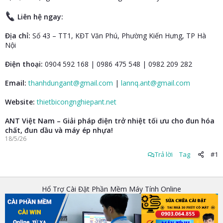
Liên hệ ngay:
Địa chỉ:
Số 43 – TT1, KĐT Văn Phú, Phường Kiến Hưng, TP Hà
Nội
Điện thoại:
0904 592 168 | 0986 475 548 | 0982 209 282
Email:
thanhdungant@gmail.com
|
lannq.ant@gmail.com
Website:
thietbicongnghiepant.net
ANT Việt Nam – Giải pháp điện trở nhiệt tối ưu cho đun hóa
chất, đun dầu và máy ép nhựa!
18/5/26
Trả lời
Tag
#1
Hổ Trợ Cài Đặt Phần Mềm Máy Tính Online