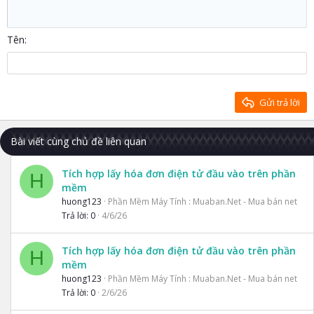
Tăng lề
12
Courier New
Căn phải
Heading 2
15
Georgia
Justify text
Tên
Heading 3
18
Tahoma
22
Times New Roman
26
Trebuchet MS
Gửi trả lời
Verdana
Bài viết cùng chủ đề liên quan
Tích hợp lấy hóa đơn điện tử đầu vào trên phần
H
mềm
huong123
Phần Mềm Máy Tính : Muaban.Net - Mua bán net
Trả lời
0
4/6/26
Tích hợp lấy hóa đơn điện tử đầu vào trên phần
H
mềm
huong123
Phần Mềm Máy Tính : Muaban.Net - Mua bán net
Trả lời
0
2/6/26