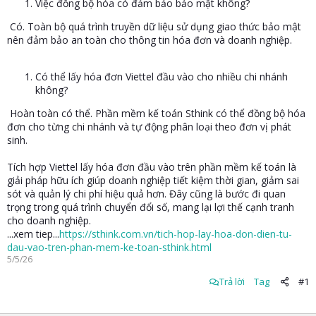
Việc đồng bộ hóa có đảm bảo bảo mật không?
Có. Toàn bộ quá trình truyền dữ liệu sử dụng giao thức bảo mật
nên đảm bảo an toàn cho thông tin hóa đơn và doanh nghiệp.
Có thể lấy hóa đơn Viettel đầu vào cho nhiều chi nhánh
không?
Hoàn toàn có thể. Phần mềm kế toán Sthink có thể đồng bộ hóa
đơn cho từng chi nhánh và tự động phân loại theo đơn vị phát
sinh.
Tích hợp Viettel lấy hóa đơn đầu vào trên phần mềm kế toán là
giải pháp hữu ích giúp doanh nghiệp tiết kiệm thời gian, giảm sai
sót và quản lý chi phí hiệu quả hơn. Đây cũng là bước đi quan
trọng trong quá trình chuyển đổi số, mang lại lợi thế cạnh tranh
cho doanh nghiệp.
...xem tiep...
https://sthink.com.vn/tich-hop-lay-hoa-don-dien-tu-
dau-vao-tren-phan-mem-ke-toan-sthink.html
5/5/26
Trả lời
Tag
#1