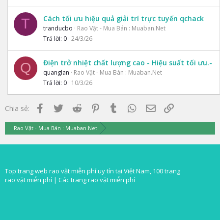
Cách tối ưu hiệu quả giải trí trực tuyến qchack
T
tranducbo
Rao Vặt - Mua Bán : Muaban.Net
Trả lời
0
24/3/26
Điện trở nhiệt chất lượng cao - Hiệu suất tối ưu.-
Q
quanglan
Rao Vặt - Mua Bán : Muaban.Net
Trả lời
0
10/3/26
Facebook
Twitter
Reddit
Pinterest
Tumblr
WhatsApp
Email
Link
Chia sẻ:
Rao Vặt - Mua Bán : Muaban.Net
Top trang web rao vặt miễn phí uy tín tại Việt Nam, 100 trang
rao vặt miễn phí |
Các trang rao vặt miễn phí