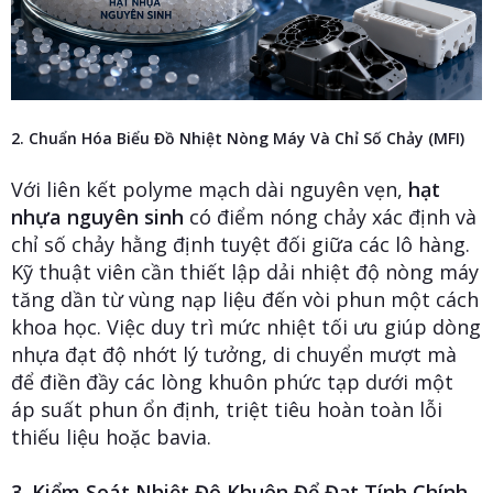
2. Chuẩn Hóa Biểu Đồ Nhiệt Nòng Máy Và Chỉ Số Chảy (MFI)
Với liên kết polyme mạch dài nguyên vẹn,
hạt
nhựa nguyên sinh
có điểm nóng chảy xác định và
chỉ số chảy hằng định tuyệt đối giữa các lô hàng.
Kỹ thuật viên cần thiết lập dải nhiệt độ nòng máy
tăng dần từ vùng nạp liệu đến vòi phun một cách
khoa học. Việc duy trì mức nhiệt tối ưu giúp dòng
nhựa đạt độ nhớt lý tưởng, di chuyển mượt mà
để điền đầy các lòng khuôn phức tạp dưới một
áp suất phun ổn định, triệt tiêu hoàn toàn lỗi
thiếu liệu hoặc bavia.
3. Kiểm Soát Nhiệt Độ Khuôn Để Đạt Tính Chính