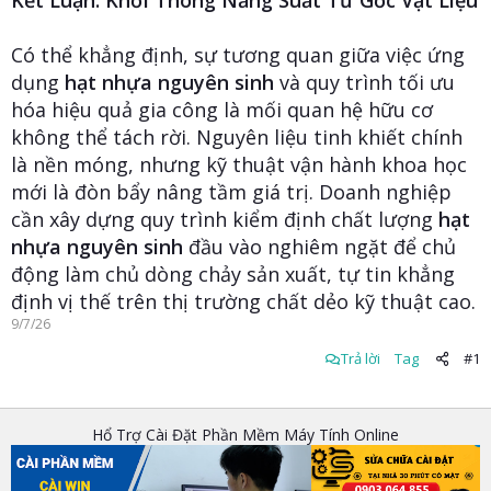
Kết Luận: Khơi Thông Năng Suất Từ Gốc Vật Liệu
Có thể khẳng định, sự tương quan giữa việc ứng
dụng
hạt nhựa nguyên sinh
và quy trình tối ưu
hóa hiệu quả gia công là mối quan hệ hữu cơ
không thể tách rời. Nguyên liệu tinh khiết chính
là nền móng, nhưng kỹ thuật vận hành khoa học
mới là đòn bẩy nâng tầm giá trị. Doanh nghiệp
cần xây dựng quy trình kiểm định chất lượng
hạt
nhựa nguyên sinh
đầu vào nghiêm ngặt để chủ
động làm chủ dòng chảy sản xuất, tự tin khẳng
định vị thế trên thị trường chất dẻo kỹ thuật cao.
9/7/26
Trả lời
Tag
#1
Hổ Trợ Cài Đặt Phần Mềm Máy Tính Online