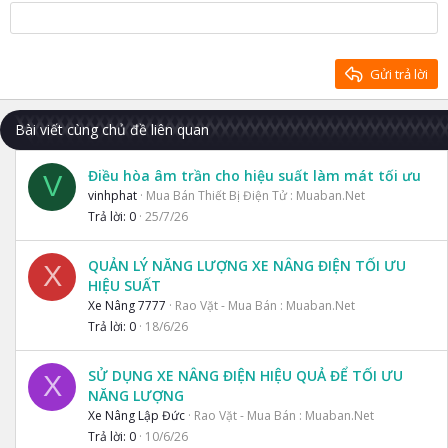
18
Tahoma
22
Times New Roman
26
Trebuchet MS
Gửi trả lời
Verdana
Bài viết cùng chủ đề liên quan
Điều hòa âm trần cho hiệu suất làm mát tối ưu
V
vinhphat
Mua Bán Thiết Bị Điện Tử : Muaban.Net
Trả lời
0
25/7/26
QUẢN LÝ NĂNG LƯỢNG XE NÂNG ĐIỆN TỐI ƯU
X
HIỆU SUẤT
Xe Nâng 7777
Rao Vặt - Mua Bán : Muaban.Net
Trả lời
0
18/6/26
SỬ DỤNG XE NÂNG ĐIỆN HIỆU QUẢ ĐỂ TỐI ƯU
X
NĂNG LƯỢNG
Xe Nâng Lập Đức
Rao Vặt - Mua Bán : Muaban.Net
Trả lời
0
10/6/26